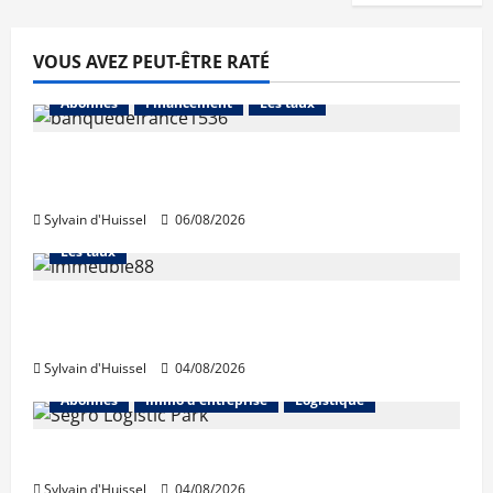
VOUS AVEZ PEUT-ÊTRE RATÉ
Abonnés
Financement
Les taux
La production de crédit retrouve ses
niveaux d’octobre
Sylvain d'Huissel
06/08/2026
Abonnés
Financement
L'avis des courtiers
Les taux
Les taux stables en août, après une
hausse en juillet
Sylvain d'Huissel
04/08/2026
Abonnés
Immo d'entreprise
Logistique
Prologis acquiert Segro
Sylvain d'Huissel
04/08/2026