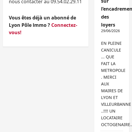
sur
nous contacter au 09.54.02.29.11
l’encadremen
des
Vous êtes déjà un abonné de
loyers
Lyon Pôle Immo ?
Connectez-
29/06/2026
vous!
EN PLEINE
CANICULE
... QUE
FAIT LA
METROPOLE
. MERCI
AUX
MAIRES DE
LYON ET
VILLEURBANNE
..!!!! UN
LOCATAIRE
OCTOGENAIRE