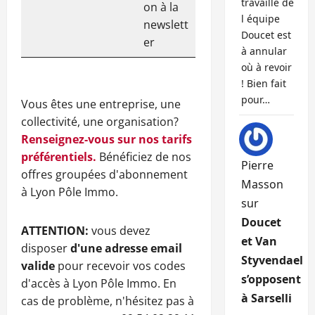
travaille de
on à la
l équipe
newslett
Doucet est
er
à annular
où à revoir
! Bien fait
pour…
Vous êtes une entreprise, une
collectivité, une organisation?
Renseignez-vous sur nos tarifs
préférentiels.
Bénéficiez de nos
Pierre
offres groupées d'abonnement
Masson
à Lyon Pôle Immo.
sur
Doucet
ATTENTION:
vous devez
et Van
disposer
d'une adresse email
Styvendael
valide
pour recevoir vos codes
s’opposent
d'accès à Lyon Pôle Immo. En
à Sarselli
cas de problème, n'hésitez pas à