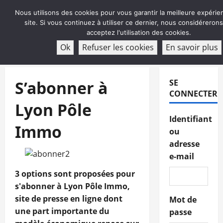
Aller
Nous utilisons des cookies pour vous garantir la meilleure expérie
au
site. Si vous continuez à utiliser ce dernier, nous considéreron
contenu
acceptez l'utilisation des cookies.
ABONNEMENT
Ok
Refuser les cookies
En savoir plus
Menu
principal
S’abonner à
SE
CONNECTER
Lyon Pôle
Identifiant
Immo
ou
adresse
e-mail
3 options sont proposées pour
s'abonner à Lyon Pôle Immo,
site de presse en ligne dont
Mot de
une part importante du
passe