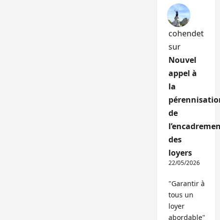
cohendet
sur
Nouvel
appel à
la
pérennisatio
de
l’encadremen
des
loyers
22/05/2026
"Garantir à
tous un
loyer
abordable"