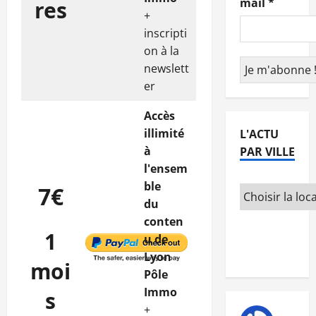
mail
*
res
+
inscripti
on à la
newslett
er
Accès
illimité
L'ACTU
à
PAR VILLE
l'ensem
ble
7€
du
conten
1
u de
Lyon
moi
Pôle
Immo
s
+