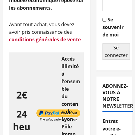
modèle économique repose sur
les abonnements.
Se
Avant tout achat, vous devez
souvenir
avoir pris connaissance des
de moi
conditions générales de vente
Se
connecter
Accès
illimité
à
l'ensem
ABONNEZ-
ble
2€
VOUS À
du
NOTRE
conten
NEWSLETTER
24
u de
Lyon
Entrez
heu
Pôle
votre e-
Immo