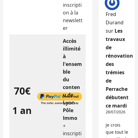
inscripti
on à la
Fred
newslett
Durand
er
sur
Les
travaux
Accès
de
illimité
rénovation
à
l'ensem
des
ble
trémies
du
de
conten
70€
Perrache
u de
débutent
Lyon
ce mardi
1 an
Pôle
28/07/2026
Immo
Je crois
+
que tout le
inscripti