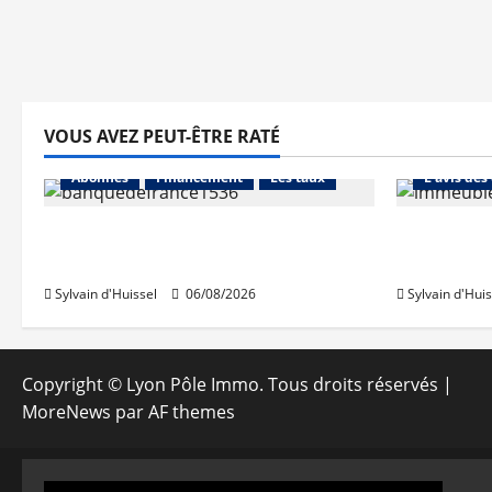
VOUS AVEZ PEUT-ÊTRE RATÉ
Abonnés
Abonnés
Financement
Les taux
L'avis des
La production de crédit retrouve
Les taux 
ses niveaux d’octobre
une hauss
Sylvain d'Huissel
06/08/2026
Sylvain d'Huis
Copyright © Lyon Pôle Immo. Tous droits réservés
|
MoreNews
par AF themes