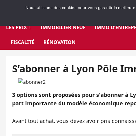
Aller
Nous utilisons des cookies pour vous garantir la meilleure
au
contenu
LES PRIX
IMMOBILIER NEUF
IMMO D’ENTREPR
FISCALITÉ
RÉNOVATION
S’abonner à Lyon Pôle I
3 options sont proposées pour s'abonner à Ly
part importante du modèle économique repo
Avant tout achat, vous devez avoir pris connais