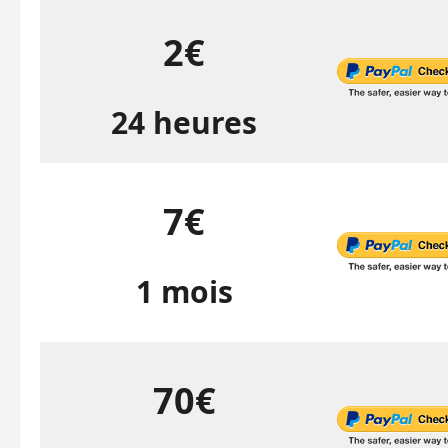
2€
24 heures
7€
1 mois
70€