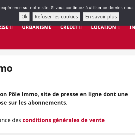
 expérience sur notre site. Si vous continuez à utiliser ce dernier, nous
Ok
Refuser les cookies
En savoir plus
ISE
URBANISME
CRÉDIT
LOCATION
I
mmo
on Pôle Immo, site de presse en ligne dont une
se sur les abonnements.
sance des
conditions générales de vente