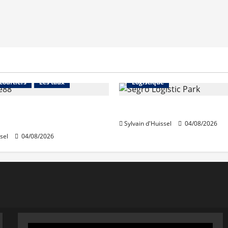
Financement
Abonnés
Immo d'entreprise
 courtiers
Les taux
Logistique
stables en août, après
Prologis acquiert Segro
e en juillet
Sylvain d'Huissel
04/08/2026
sel
04/08/2026