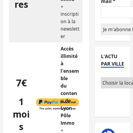
mail
*
res
+
inscripti
on à la
newslett
er
Accès
illimité
L'ACTU
à
PAR VILLE
l'ensem
ble
7€
du
conten
1
u de
Lyon
moi
Pôle
Immo
s
+