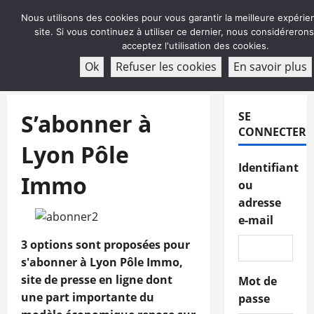
Aller
Nous utilisons des cookies pour vous garantir la meilleure expérie
au
site. Si vous continuez à utiliser ce dernier, nous considéreron
contenu
acceptez l'utilisation des cookies.
ABONNEMENT
Ok
Refuser les cookies
En savoir plus
Menu
principal
S’abonner à
SE
CONNECTER
Lyon Pôle
Identifiant
Immo
ou
adresse
e-mail
3 options sont proposées pour
s'abonner à Lyon Pôle Immo,
site de presse en ligne dont
Mot de
une part importante du
passe