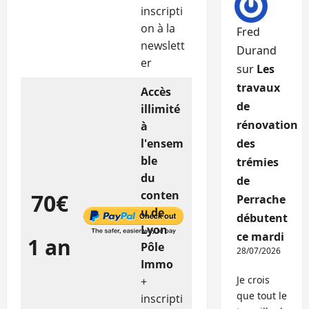
inscripti
on à la
Fred
newslett
Durand
er
sur
Les
travaux
Accès
de
illimité
rénovation
à
l'ensem
des
ble
trémies
du
de
conten
70€
Perrache
u de
débutent
Lyon
ce mardi
1 an
Pôle
28/07/2026
Immo
Je crois
+
que tout le
inscripti