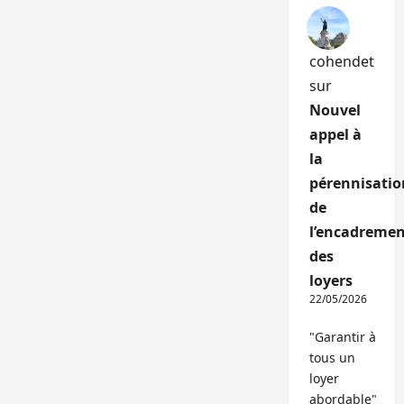
cohendet
sur
Nouvel
appel à
la
pérennisatio
de
l’encadremen
des
loyers
22/05/2026
"Garantir à
tous un
loyer
abordable"