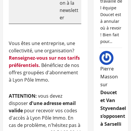
travaille de
on à la
l équipe
newslett
Doucet est
er
à annular
où à revoir
! Bien fait
pour…
Vous êtes une entreprise, une
collectivité, une organisation?
Renseignez-vous sur nos tarifs
préférentiels.
Bénéficiez de nos
Pierre
offres groupées d'abonnement
Masson
à Lyon Pôle Immo.
sur
Doucet
ATTENTION:
vous devez
et Van
disposer
d'une adresse email
Styvendael
valide
pour recevoir vos codes
s’opposent
d'accès à Lyon Pôle Immo. En
à Sarselli
cas de problème, n'hésitez pas à