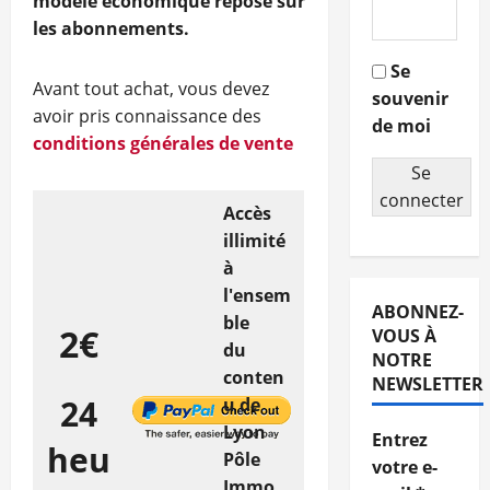
modèle économique repose sur
les abonnements.
Se
Avant tout achat, vous devez
souvenir
avoir pris connaissance des
de moi
conditions générales de vente
Se
connecter
Accès
illimité
à
l'ensem
ABONNEZ-
ble
2€
VOUS À
du
NOTRE
conten
NEWSLETTER
24
u de
Lyon
Entrez
heu
Pôle
votre e-
Immo