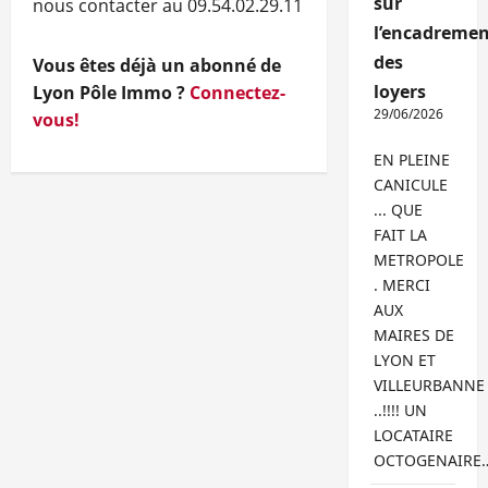
sur
nous contacter au 09.54.02.29.11
l’encadremen
des
Vous êtes déjà un abonné de
loyers
Lyon Pôle Immo ?
Connectez-
29/06/2026
vous!
EN PLEINE
CANICULE
... QUE
FAIT LA
METROPOLE
. MERCI
AUX
MAIRES DE
LYON ET
VILLEURBANNE
..!!!! UN
LOCATAIRE
OCTOGENAIRE