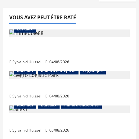
VOUS AVEZ PEUT-ÊTRE RATÉ
Abonnés
Financement
L'avis des courtiers
Les taux
Les taux stables en août, après une
hausse en juillet
Sylvain d'Huissel
04/08/2026
Abonnés
Immo d'entreprise
Logistique
Prologis acquiert Segro
Sylvain d'Huissel
04/08/2026
Abonnés
Bureaux
Immo d'entreprise
IWG acquiert Wojo
Sylvain d'Huissel
03/08/2026