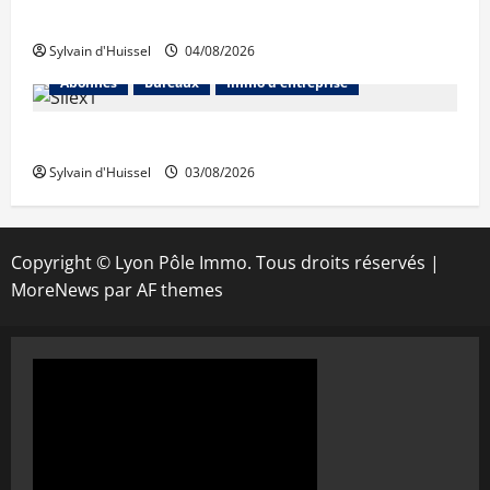
Prologis acquiert Segro
Sylvain d'Huissel
04/08/2026
Abonnés
Bureaux
Immo d'entreprise
IWG acquiert Wojo
Sylvain d'Huissel
03/08/2026
Copyright © Lyon Pôle Immo. Tous droits réservés
|
MoreNews
par AF themes