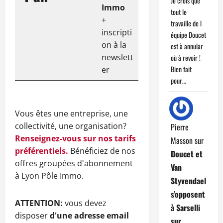
Je crois que
Immo
tout le
+
travaille de l
inscripti
équipe Doucet
on à la
est à annular
newslett
où à revoir !
Bien fait
er
pour…
Vous êtes une entreprise, une
collectivité, une organisation?
Pierre
Renseignez-vous sur nos tarifs
Masson
sur
préférentiels.
Bénéficiez de nos
Doucet et
offres groupées d'abonnement
Van
à Lyon Pôle Immo.
Styvendael
s’opposent
ATTENTION:
vous devez
à Sarselli
disposer
d'une adresse email
sur