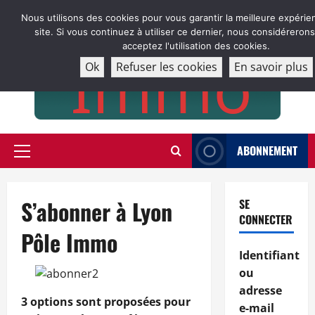
Aller
Nous utilisons des cookies pour vous garantir la meilleure expérie
au
site. Si vous continuez à utiliser ce dernier, nous considéreron
contenu
acceptez l'utilisation des cookies.
Ok
Refuser les cookies
En savoir plus
ABONNEMENT
Menu
principal
S’abonner à Lyon
SE
CONNECTER
Pôle Immo
Identifiant
ou
adresse
3 options sont proposées pour
e-mail