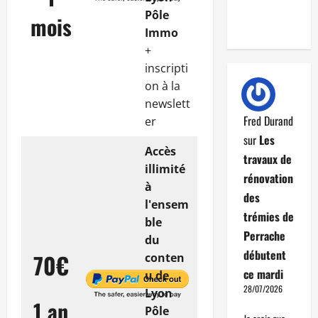
Pôle
mois
Immo
+
inscripti
on à la
newslett
Fred Durand
er
sur
Les
Accès
travaux de
illimité
rénovation
à
des
l'ensem
trémies de
ble
Perrache
du
débutent
70€
conten
ce mardi
u de
28/07/2026
Lyon
1 an
Pôle