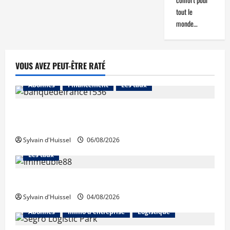
tout le
monde…
VOUS AVEZ PEUT-ÊTRE RATÉ
Abonnés
Financement
Les taux
La production de crédit retrouve ses niveaux
d’octobre
Sylvain d'Huissel
06/08/2026
Abonnés
Financement
L'avis des courtiers
Les taux
Les taux stables en août, après une hausse en juillet
Sylvain d'Huissel
04/08/2026
Abonnés
Immo d'entreprise
Logistique