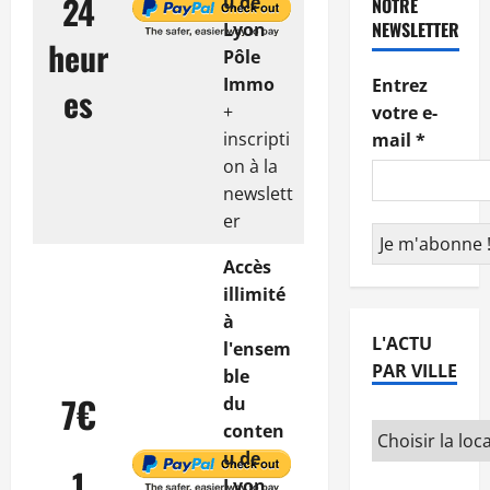
24
u de
NOTRE
NEWSLETTER
Lyon
heur
Pôle
Immo
Entrez
es
+
votre e-
inscripti
mail
*
on à la
newslett
er
Accès
illimité
à
L'ACTU
l'ensem
PAR VILLE
ble
7€
du
conten
u de
1
Lyon