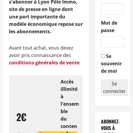
s'abonner à Lyon Pôle Immo,
site de presse en ligne dont
une part importante du
Mot de
modèle économique repose sur
passe
les abonnements.
Avant tout achat, vous devez
avoir pris connaissance des
Se
conditions générales de vente
souvenir
de moi
Accès
Se
illimité
connecter
à
l'ensem
ble
2€
du
ABONNEZ-
conten
VOUS À