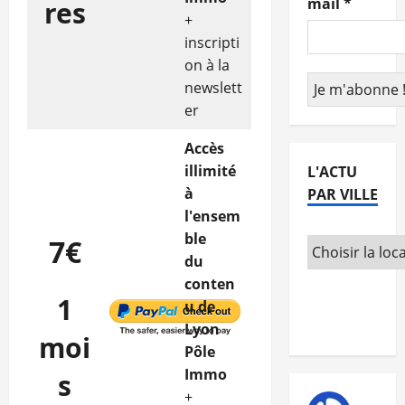
mail
*
res
+
inscripti
on à la
newslett
er
Accès
illimité
L'ACTU
à
PAR VILLE
l'ensem
ble
7€
du
conten
1
u de
Lyon
moi
Pôle
Immo
s
+