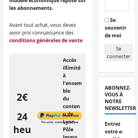
modèle économique repose sur
les abonnements.
Se
Avant tout achat, vous devez
souvenir
avoir pris connaissance des
de moi
conditions générales de vente
Se
connecter
Accès
illimité
à
l'ensem
ABONNEZ-
ble
2€
VOUS À
du
NOTRE
conten
NEWSLETTER
24
u de
Lyon
Entrez
heu
Pôle
votre e-
Immo