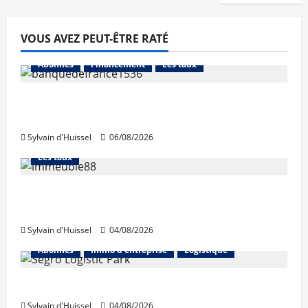
VOUS AVEZ PEUT-ÊTRE RATÉ
Abonnés
Financement
Les taux
La production de crédit retrouve ses
niveaux d’octobre
Sylvain d'Huissel
06/08/2026
Abonnés
Financement
L'avis des courtiers
Les taux
Les taux stables en août, après une
hausse en juillet
Sylvain d'Huissel
04/08/2026
Abonnés
Immo d'entreprise
Logistique
Prologis acquiert Segro
Sylvain d'Huissel
04/08/2026