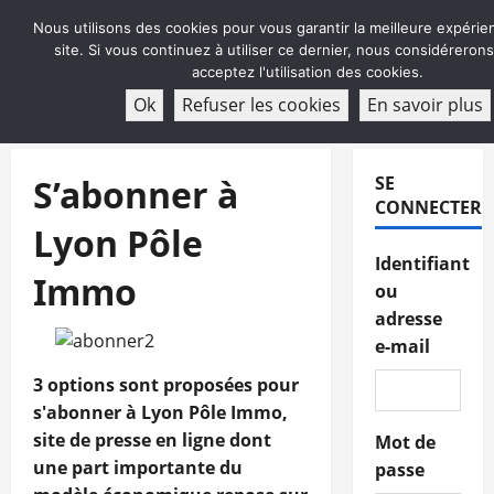
Aller
Nous utilisons des cookies pour vous garantir la meilleure expérie
au
site. Si vous continuez à utiliser ce dernier, nous considéreron
contenu
acceptez l'utilisation des cookies.
ABONNEMENT
Ok
Refuser les cookies
En savoir plus
Menu
principal
S’abonner à
SE
CONNECTER
Lyon Pôle
Identifiant
Immo
ou
adresse
e-mail
3 options sont proposées pour
s'abonner à Lyon Pôle Immo,
site de presse en ligne dont
Mot de
une part importante du
passe