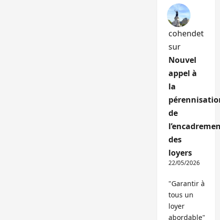
cohendet
sur
Nouvel
appel à
la
pérennisatio
de
l’encadremen
des
loyers
22/05/2026
"Garantir à
tous un
loyer
abordable"