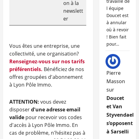
travaille de
on à la
l équipe
newslett
Doucet est
er
à annular
où à revoir
! Bien fait
pour…
Vous êtes une entreprise, une
collectivité, une organisation?
Renseignez-vous sur nos tarifs
préférentiels.
Bénéficiez de nos
Pierre
offres groupées d'abonnement
Masson
à Lyon Pôle Immo.
sur
Doucet
ATTENTION:
vous devez
et Van
disposer
d'une adresse email
Styvendael
valide
pour recevoir vos codes
s’opposent
d'accès à Lyon Pôle Immo. En
à Sarselli
cas de problème, n'hésitez pas à