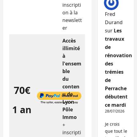
inscripti
on à la
Fred
newslett
Durand
er
sur
Les
travaux
Accès
de
illimité
rénovation
à
l'ensem
des
ble
trémies
du
de
conten
70€
Perrache
u de
débutent
Lyon
ce mardi
1 an
Pôle
28/07/2026
Immo
Je crois
+
que tout le
inscripti