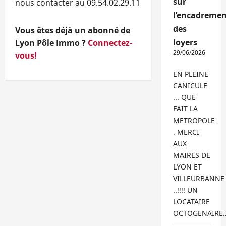
sur
nous contacter au 09.54.02.29.11
l’encadremen
des
Vous êtes déjà un abonné de
loyers
Lyon Pôle Immo ?
Connectez-
29/06/2026
vous!
EN PLEINE
CANICULE
... QUE
FAIT LA
METROPOLE
. MERCI
AUX
MAIRES DE
LYON ET
VILLEURBANNE
..!!!! UN
LOCATAIRE
OCTOGENAIRE