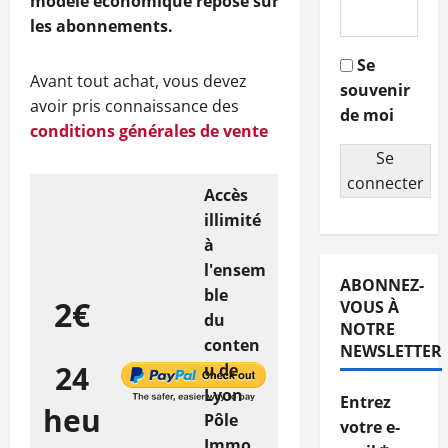
modèle économique repose sur
les abonnements.
Se
Avant tout achat, vous devez
souvenir
avoir pris connaissance des
de moi
conditions générales de vente
Se
connecter
Accès
illimité
à
l'ensem
ABONNEZ-
ble
2€
VOUS À
du
NOTRE
conten
NEWSLETTER
24
u de
Lyon
Entrez
heu
Pôle
votre e-
Immo