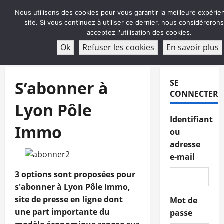
Aller
Nous utilisons des cookies pour vous garantir la meilleure expérie
au
site. Si vous continuez à utiliser ce dernier, nous considéreron
contenu
acceptez l'utilisation des cookies.
ABONNEMENT
Ok
Refuser les cookies
En savoir plus
Menu
principal
S’abonner à
SE
CONNECTER
Lyon Pôle
Identifiant
Immo
ou
adresse
e-mail
3 options sont proposées pour
s'abonner à Lyon Pôle Immo,
site de presse en ligne dont
Mot de
une part importante du
passe