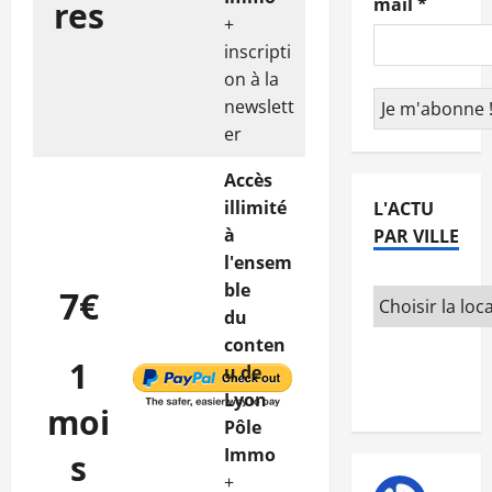
mail
*
res
+
inscripti
on à la
newslett
er
Accès
illimité
L'ACTU
à
PAR VILLE
l'ensem
ble
7€
du
conten
1
u de
Lyon
moi
Pôle
Immo
s
+