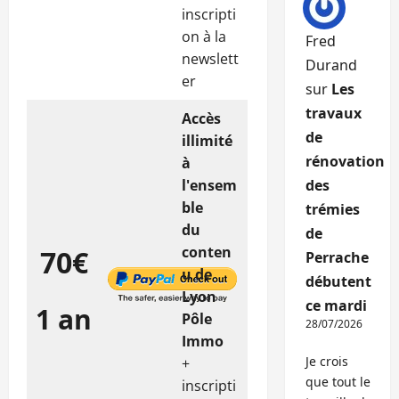
inscripti
on à la
Fred
newslett
Durand
er
sur
Les
travaux
Accès
de
illimité
rénovation
à
l'ensem
des
ble
trémies
du
de
conten
70€
Perrache
u de
débutent
Lyon
ce mardi
1 an
Pôle
28/07/2026
Immo
Je crois
+
que tout le
inscripti