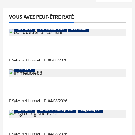
VOUS AVEZ PEUT-ÊTRE RATÉ
Abonnés
Financement
Les taux
La production de crédit retrouve ses
niveaux d’octobre
Sylvain d'Huissel
06/08/2026
Abonnés
Financement
L'avis des courtiers
Les taux
Les taux stables en août, après une
hausse en juillet
Sylvain d'Huissel
04/08/2026
Abonnés
Immo d'entreprise
Logistique
Prologis acquiert Segro
Sylvain d'Huissel
04/08/2026