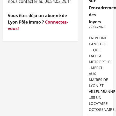
sur
nous contacter au 09.54.02.29.11
l’encadremen
des
Vous êtes déjà un abonné de
loyers
Lyon Pôle Immo ?
Connectez-
29/06/2026
vous!
EN PLEINE
CANICULE
... QUE
FAIT LA
METROPOLE
. MERCI
AUX
MAIRES DE
LYON ET
VILLEURBANNE
..!!!! UN
LOCATAIRE
OCTOGENAIRE