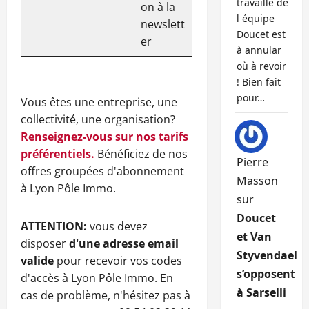
travaille de
on à la
l équipe
newslett
Doucet est
er
à annular
où à revoir
! Bien fait
pour…
Vous êtes une entreprise, une
collectivité, une organisation?
Renseignez-vous sur nos tarifs
préférentiels.
Bénéficiez de nos
Pierre
offres groupées d'abonnement
Masson
à Lyon Pôle Immo.
sur
Doucet
ATTENTION:
vous devez
et Van
disposer
d'une adresse email
Styvendael
valide
pour recevoir vos codes
s’opposent
d'accès à Lyon Pôle Immo. En
à Sarselli
cas de problème, n'hésitez pas à