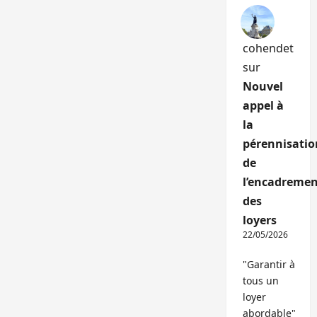
cohendet
sur
Nouvel
appel à
la
pérennisatio
de
l’encadremen
des
loyers
22/05/2026
"Garantir à
tous un
loyer
abordable"