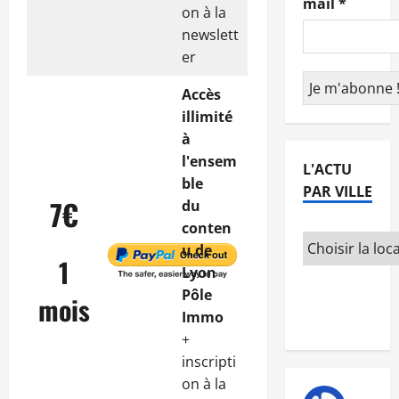
mail
*
on à la
newslett
er
Accès
illimité
à
l'ensem
L'ACTU
ble
PAR VILLE
7€
du
conten
u de
1
Lyon
Pôle
mois
Immo
+
inscripti
on à la