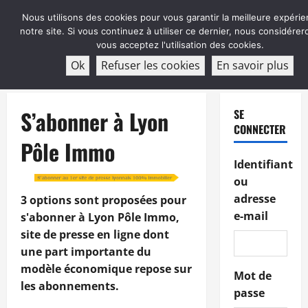
Aller
Nous utilisons des cookies pour vous garantir la meilleure expérie
au
notre site. Si vous continuez à utiliser ce dernier, nous considére
contenu
vous acceptez l'utilisation des cookies.
ABONNEMENT
Ok
Refuser les cookies
En savoir plus
Menu
principal
S’abonner à Lyon
SE
CONNECTER
Pôle Immo
Identifiant
ou
adresse
3 options sont proposées pour
e-mail
s'abonner à Lyon Pôle Immo,
site de presse en ligne dont
une part importante du
modèle économique repose sur
Mot de
les abonnements.
passe