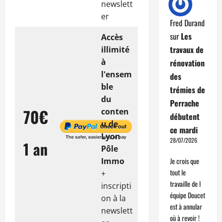
newslett
er
Fred Durand
sur
Les
Accès
travaux de
illimité
à
rénovation
l'ensem
des
ble
trémies de
du
Perrache
70€
conten
débutent
u de
ce mardi
Lyon
28/07/2026
1 an
Pôle
Immo
Je crois que
tout le
+
travaille de l
inscripti
équipe Doucet
on à la
est à annular
newslett
où à revoir !