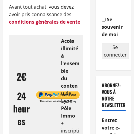
Avant tout achat, vous devez
avoir pris connaissance des
Se
conditions générales de vente
souvenir
de moi
Accès
Se
illimité
connecter
à
l'ensem
ble
2€
du
ABONNEZ-
conten
VOUS À
24
u de
NOTRE
Lyon
NEWSLETTER
heur
Pôle
Immo
es
Entrez
+
votre e-
inscripti