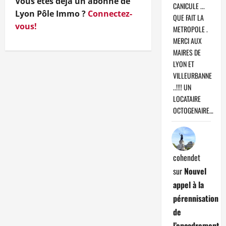
Vous êtes déjà un abonné de
CANICULE ...
Lyon Pôle Immo ?
Connectez-
QUE FAIT LA
vous!
METROPOLE .
MERCI AUX
MAIRES DE
LYON ET
VILLEURBANNE
..!!!! UN
LOCATAIRE
OCTOGENAIRE…
cohendet
sur
Nouvel
appel à la
pérennisation
de
l’encadrement