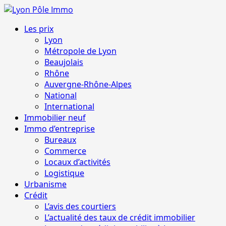
Aller
au
Menu
Les prix
contenu
principal
Lyon
Métropole de Lyon
Beaujolais
Rhône
Auvergne-Rhône-Alpes
National
International
Immobilier neuf
Immo d’entreprise
Bureaux
Commerce
Locaux d’activités
Logistique
Urbanisme
Crédit
L’avis des courtiers
L’actualité des taux de crédit immobilier