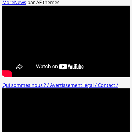
MoreNews
par AF themes
Qui sommes nous ? /
Avertissement légal /
Contact /