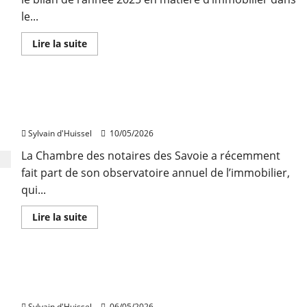
le...
En
Lire la suite
savoir
plus
sur
Reprise
des
Des prix de l’immobilier en progression en Haute-
volumes
et
Savoie en 2025
des
prix
Sylvain d'Huissel
10/05/2026
en
2025
La Chambre des notaires des Savoie a récemment
dans
la
fait part de son observatoire annuel de l’immobilier,
Drôme
qui...
En
Lire la suite
savoir
plus
sur
Des
prix
Hausse des prix et baisse des volumes en Savoie
de
l’immobilier
en 2025
en
progression
Sylvain d'Huissel
06/05/2026