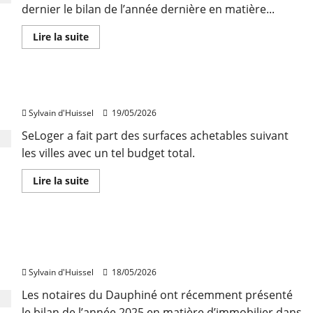
dernier le bilan de l’année dernière en matière...
Seloger/Meilleurs
Agents
En
Lire la suite
savoir
plus
sur
Le
marché
Ce qui est possible d’acquérir avec 250.000€
immobilier
a
Sylvain d'Huissel
19/05/2026
rebondi
en
Isère
SeLoger a fait part des surfaces achetables suivant
en
les villes avec un tel budget total.
2025
En
Lire la suite
savoir
plus
sur
Ce
qui
Reprise des volumes et des prix en 2025 dans la
est
possible
Drôme
d’acquérir
avec
Sylvain d'Huissel
18/05/2026
250.000€
Les notaires du Dauphiné ont récemment présenté
le bilan de l’année 2025 en matière d’immobilier dans