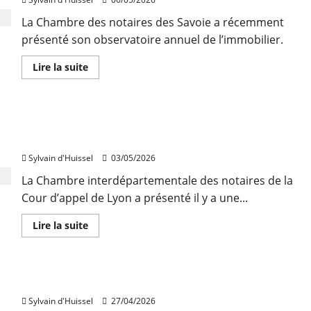
en
Haute-
La Chambre des notaires des Savoie a récemment
Savoie
en
présenté son observatoire annuel de l’immobilier.
2025
En
Lire la suite
savoir
plus
sur
Hausse
des
Les volumes et les prix ont progressé dans l’Ain en
prix
et
2025
baisse
des
Sylvain d'Huissel
03/05/2026
volumes
en
La Chambre interdépartementale des notaires de la
Savoie
en
Cour d’appel de Lyon a présenté il y a une...
2025
En
Lire la suite
savoir
plus
sur
Les
volumes
La reprise de l’immobilier s’est confirmée en 2025
et
les
Sylvain d'Huissel
27/04/2026
prix