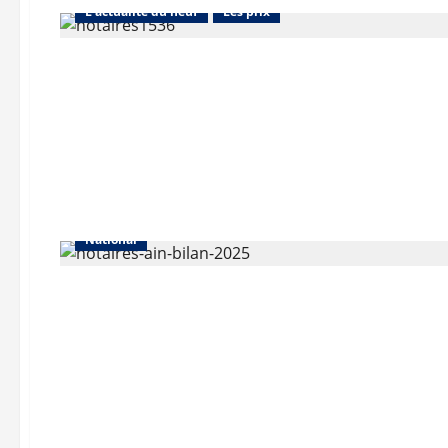
L'actualité du neuf
Les prix
Abonnés
Auvergne-Rhône-Alpes
Les prix
National
Abonnés
Auvergne-Rhône-Alpes
Les prix
Lyon