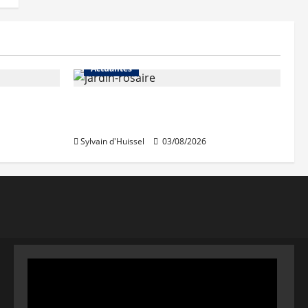
Actualités
Le « secteur Jaricot » du Jardin
du Rosaire rouvre au public
Sylvain d'Huissel
03/08/2026