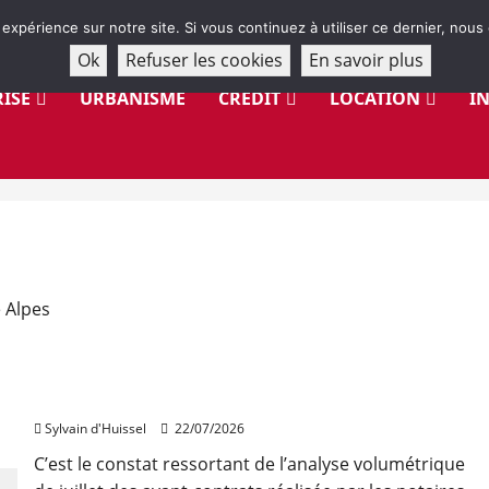
 expérience sur notre site. Si vous continuez à utiliser ce dernier, nous
Ok
Refuser les cookies
En savoir plus
ISE
URBANISME
CRÉDIT
LOCATION
I
e Alpes
La hausse des volumes «a brusquement cessé»
Sylvain d'Huissel
22/07/2026
C’est le constat ressortant de l’analyse volumétrique