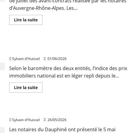
de juillet des avant-contrats réalisée par les notaires
d’Auvergne-Rhône-Alpes. Les...
En
Lire la suite
savoir
plus
sur
La
hausse
Les prix de l’immobilier remontent à Lyon, selon
des
volumes
Seloger/Meilleurs Agents
«a
brusquement
Sylvain d'Huissel
01/06/2026
cessé»
Selon le baromètre des deux entités, l’indice des prix
immobiliers national est en léger repli depuis le...
En
Lire la suite
savoir
plus
sur
Les
prix
Le marché immobilier a rebondi en Isère en 2025
de
l’immobilier
Sylvain d'Huissel
26/05/2026
remontent
à
Lyon,
Les notaires du Dauphiné ont présenté le 5 mai
selon