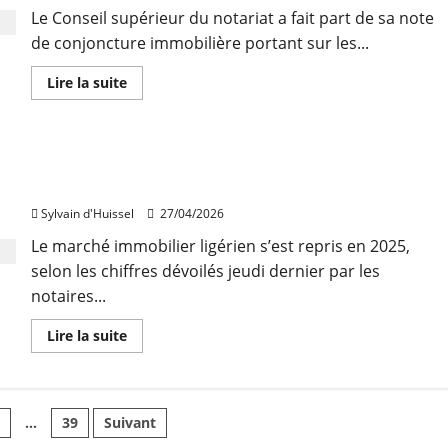
ont
progressé
Le Conseil supérieur du notariat a fait part de sa note
dans
de conjoncture immobilière portant sur les...
l’Ain
en
2025
En
Lire la suite
savoir
plus
sur
La
reprise
Immobilier : prix médians et volumes se sont
de
l’immobilier
repris dans la Loire en 2025
s’est
confirmée
Sylvain d'Huissel
27/04/2026
en
2025
Le marché immobilier ligérien s’est repris en 2025,
selon les chiffres dévoilés jeudi dernier par les
notaires...
En
Lire la suite
savoir
plus
sur
Immobilier
:
ion
prix
4
…
39
Suivant
médians
et