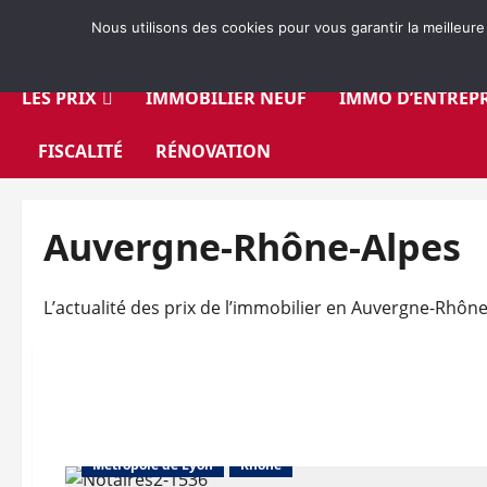
Aller
Nous utilisons des cookies pour vous garantir la meilleure
au
contenu
LES PRIX
IMMOBILIER NEUF
IMMO D’ENTREPR
FISCALITÉ
RÉNOVATION
Auvergne-Rhône-Alpes
L’actualité des prix de l’immobilier en Auvergne-Rhôn
Abonnés
Auvergne-Rhône-Alpes
Les prix
Métropole de Lyon
Rhône