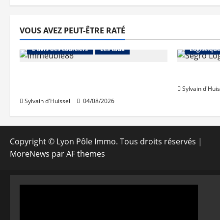
des
publica
VOUS AVEZ PEUT-ÊTRE RATÉ
Abonnés
Financement
Abonnés
L'avis des courtiers
Les taux
Logistiqu
Les taux stables en août, après
Prologis 
une hausse en juillet
Sylvain d'Huis
Sylvain d'Huissel
04/08/2026
Copyright © Lyon Pôle Immo. Tous droits réservés
|
MoreNews
par AF themes