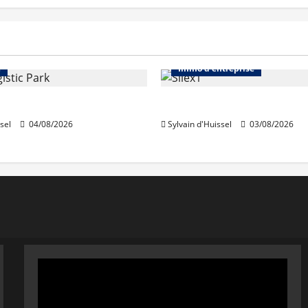
volumes
se
sont
tions
repris
dans
Immo d'entreprise
Abonnés
Bureaux
la
Loire
e
Immo d'entreprise
en
2025
acquiert Segro
IWG acquiert Wojo
sel
04/08/2026
Sylvain d'Huissel
03/08/2026