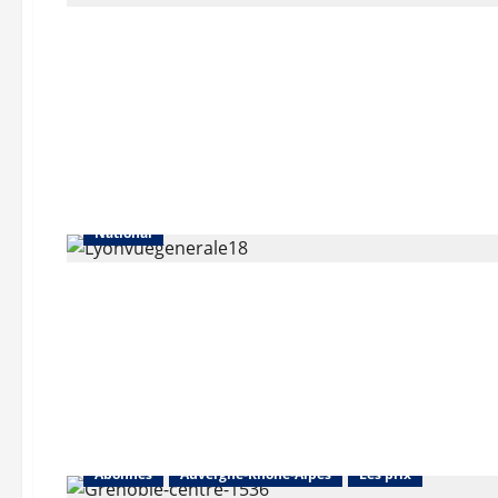
Abonnés
Auvergne-Rhône-Alpes
Les prix
Lyon
National
Abonnés
Auvergne-Rhône-Alpes
Les prix