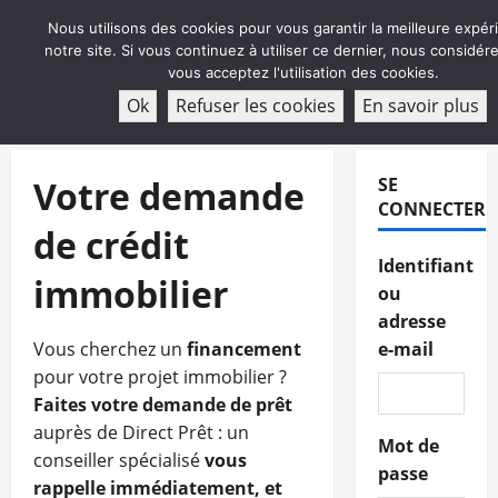
Aller
Nous utilisons des cookies pour vous garantir la meilleure expér
au
notre site. Si vous continuez à utiliser ce dernier, nous considé
contenu
vous acceptez l'utilisation des cookies.
ABONNEMENT
Ok
Refuser les cookies
En savoir plus
Menu
principal
Votre demande
SE
CONNECTER
de crédit
Identifiant
immobilier
ou
adresse
Vous cherchez un
financement
e-mail
pour votre projet immobilier ?
Faites votre demande de prêt
auprès de Direct Prêt : un
Mot de
conseiller spécialisé
vous
passe
rappelle immédiatement, et