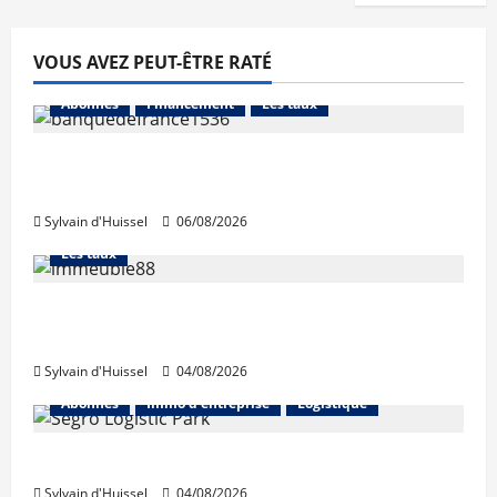
VOUS AVEZ PEUT-ÊTRE RATÉ
Abonnés
Financement
Les taux
La production de crédit retrouve ses
niveaux d’octobre
Sylvain d'Huissel
06/08/2026
Abonnés
Financement
L'avis des courtiers
Les taux
Les taux stables en août, après une
hausse en juillet
Sylvain d'Huissel
04/08/2026
Abonnés
Immo d'entreprise
Logistique
Prologis acquiert Segro
Sylvain d'Huissel
04/08/2026