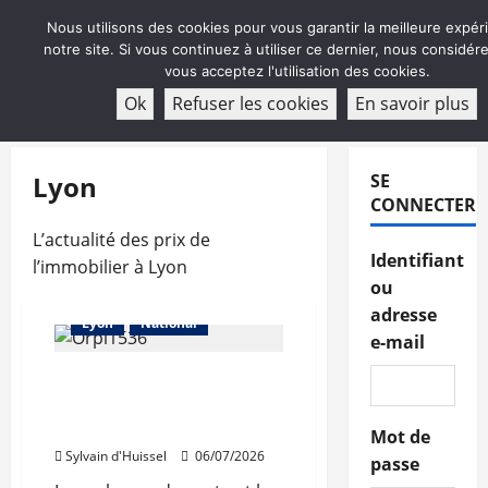
Aller
Nous utilisons des cookies pour vous garantir la meilleure expér
au
notre site. Si vous continuez à utiliser ce dernier, nous considé
contenu
vous acceptez l'utilisation des cookies.
ABONNEMENT
Ok
Refuser les cookies
En savoir plus
Menu
principal
Lyon
SE
CONNECTER
L’actualité des prix de
Identifiant
l’immobilier à Lyon
ou
Abonnés
Les prix
adresse
Lyon
National
e-mail
Légère contraction du
marché immobilier selon
Orpi
Mot de
Sylvain d'Huissel
06/07/2026
passe