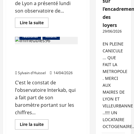
sur
de Lyon a présenté lundi
l’encadremen
son observatoire de...
Abonnés
des
Auvergne-Rhône-Alpes
En
Lire la suite
loyers
savoir
Les prix
Lyon
plus
29/06/2026
sur
National
Rhône
La
reprise
EN PLEINE
de
CANICULE
Un marché en voie de
l’immobilier
s’est
... QUE
reprise, mais plus
confirmée
dans
FAIT LA
exigeant
le
METROPOLE
Rhône
Sylvain d'Huissel
14/04/2026
en
. MERCI
2025
C’est le constat de
AUX
l’observatoire Interkab, qui
MAIRES DE
a fait part de son
LYON ET
baromètre portant sur les
VILLEURBANNE
chiffres...
..!!!! UN
LOCATAIRE
En
Lire la suite
OCTOGENAIRE
savoir
Abonnés
Les prix
plus