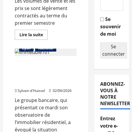
Les volumes de vente et les
prix se sont légèrement
contractés au terme du
Se
premier semestre
Financement
souvenir
L'actualité du neuf
de moi
En
Lire la suite
savoir
Les prix
Les taux
plus
Se
sur
Lyon
National
Légère
connecter
contraction
du
BPCE anticipe un recul
marché
immobilier
des transactions
selon
Orpi
immobilières à 890.000 en
2026
ABONNEZ-
VOUS À
Sylvain d'Huissel
02/06/2026
NOTRE
Le groupe bancaire, qui
NEWSLETTER
présentait ce mardi son
observatoire de
Entrez
l’immobilier résidentiel, a
votre e-
évoqué la situation