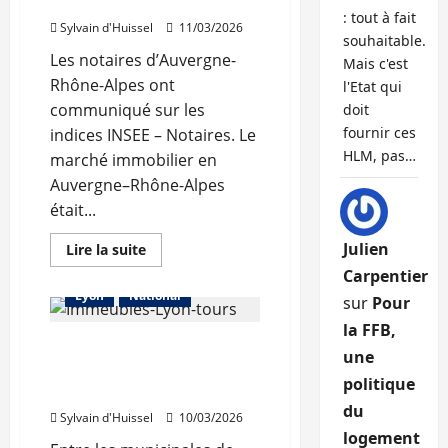
hausse
avec
prudence»
: tout à fait
Sylvain d'Huissel
11/03/2026
souhaitable.
Les notaires d’Auvergne-
Mais c'est
Rhône-Alpes ont
l'Etat qui
communiqué sur les
doit
fournir ces
indices INSEE – Notaires. Le
HLM, pas…
marché immobilier en
Auvergne–Rhône-Alpes
était...
Julien
En
Lire la suite
savoir
Abonnés
Les prix
Carpentier
plus
sur
Lyon
National
sur
Pour
Le
marché
la FFB,
immobilier
Depuis 2020, les Français
régional
une
repart
ont perdu une pièce à
à
politique
la
l’achat
hausse
du
Sylvain d'Huissel
10/03/2026
logement