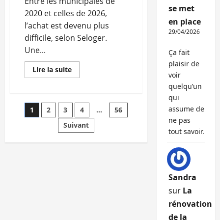
Entre les municipales de
se met
2020 et celles de 2026,
en place
l’achat est devenu plus
29/04/2026
difficile, selon Seloger.
Une...
Ça fait
plaisir de
En
Lire la suite
voir
savoir
plus
quelqu’un
sur
Depuis
qui
2020,
Pagination
assume de
1
2
3
4
…
56
les
Français
ne pas
ont
Suivant
des
perdu
tout savoir.
une
pièce
publications
à
l’achat
Sandra
sur
La
rénovation
de la