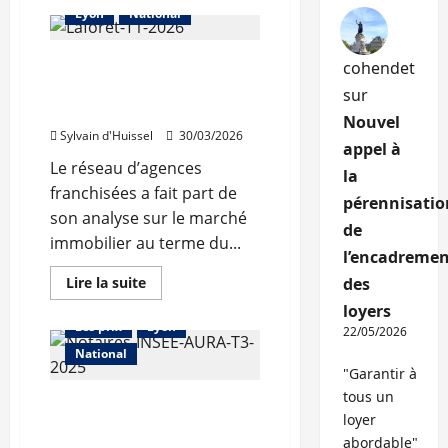
sur
Lyon
National
Un
marché
en
Laforêt évoque «un
voie
cohendet
de
marché immobilier qui se
reprise,
sur
mais
redresse avec prudence»
plus
Nouvel
exigeant
Sylvain d'Huissel
30/03/2026
appel à
Le réseau d’agences
la
franchisées a fait part de
pérennisatio
son analyse sur le marché
de
immobilier au terme du...
l’encadremen
Abonnés
En
Lire la suite
des
savoir
Auvergne-Rhône-Alpes
plus
loyers
sur
Les prix
Lyon
22/05/2026
Laforêt
évoque
National
«un
"Garantir à
marché
immobilier
tous un
Le marché immobilier
qui
loyer
se
régional repart à la
redresse
abordable"