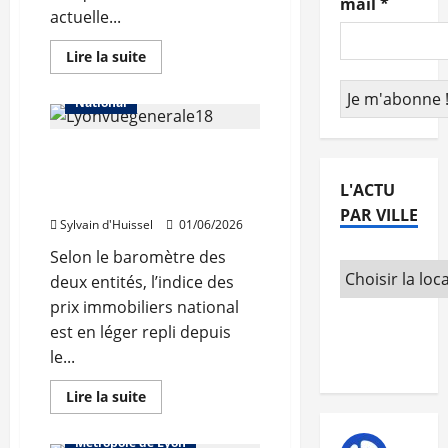
mail
*
actuelle...
Abonnés
Auvergne-Rhône-Alpes
En
Lire la suite
savoir
Les prix
Lyon
plus
sur
National
BPCE
anticipe
un
Les prix de l’immobilier
recul
des
remontent à Lyon, selon
transactions
L'ACTU
immobilières
Seloger/Meilleurs Agents
à
PAR VILLE
890.000
Sylvain d'Huissel
01/06/2026
en
2026
Selon le baromètre des
deux entités, l’indice des
Abonnés
Bureaux
prix immobiliers national
Commerce
est en léger repli depuis
Immo d'entreprise
le...
Les prix
Locaux d'activités
En
Lire la suite
savoir
Lyon
plus
sur
Métropole de Lyon