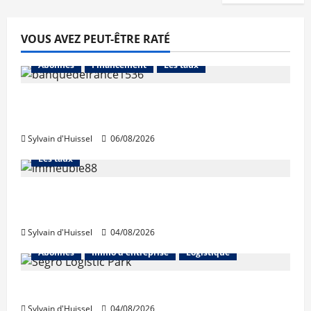
VOUS AVEZ PEUT-ÊTRE RATÉ
Abonnés
Financement
Les taux
La production de crédit retrouve ses
niveaux d’octobre
Sylvain d'Huissel
06/08/2026
Abonnés
Financement
L'avis des courtiers
Les taux
Les taux stables en août, après une
hausse en juillet
Sylvain d'Huissel
04/08/2026
Abonnés
Immo d'entreprise
Logistique
Prologis acquiert Segro
Sylvain d'Huissel
04/08/2026