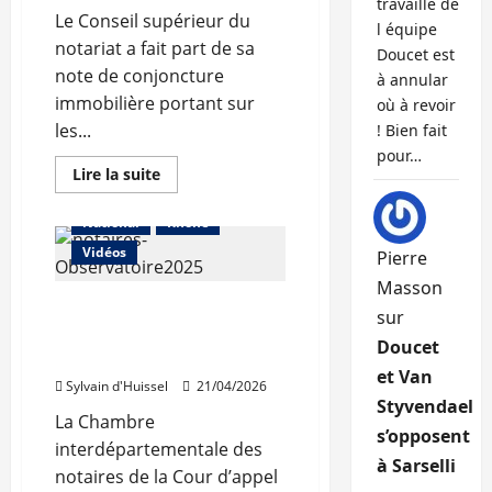
travaille de
décisions»
Le Conseil supérieur du
l équipe
notariat a fait part de sa
Doucet est
note de conjoncture
Abonnés
à annular
immobilière portant sur
Auvergne-Rhône-Alpes
où à revoir
les...
! Bien fait
Beaujolais
Les prix
pour…
Lyon
En
Lire la suite
savoir
Métropole de Lyon
plus
sur
National
Rhône
La
reprise
Vidéos
Pierre
de
l’immobilier
Masson
s’est
La reprise de l’immobilier
confirmée
sur
en
s’est confirmée dans le
2025
Doucet
Rhône en 2025
et Van
Sylvain d'Huissel
21/04/2026
Styvendael
La Chambre
s’opposent
interdépartementale des
à Sarselli
notaires de la Cour d’appel