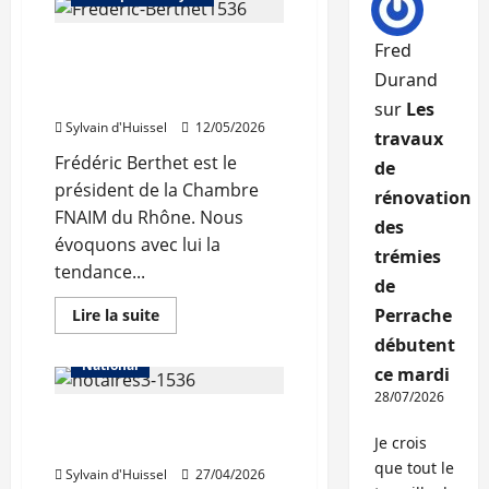
Les
prix
de
Fred
«La guerre en Iran a
l’immobilier
remontent
encore décalé certaines
Durand
à
Lyon,
décisions»
sur
Les
selon
Seloger/Meilleurs
Sylvain d'Huissel
12/05/2026
travaux
Agents
Frédéric Berthet est le
de
président de la Chambre
rénovation
FNAIM du Rhône. Nous
des
évoquons avec lui la
trémies
tendance...
Abonnés
de
Auvergne-Rhône-Alpes
En
Perrache
Lire la suite
savoir
Les prix
Lyon
débutent
plus
sur
National
ce mardi
«La
guerre
28/07/2026
en
La reprise de l’immobilier
Iran
a
Je crois
s’est confirmée en 2025
encore
décalé
que tout le
Sylvain d'Huissel
27/04/2026
certaines