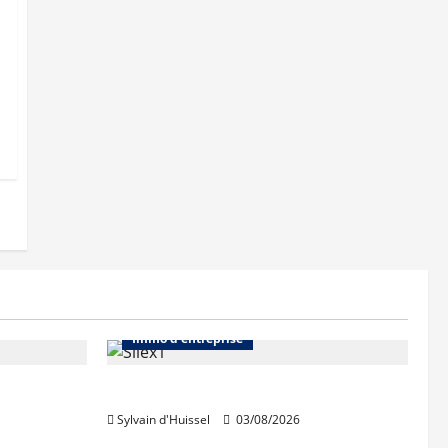
Abonnés
Bureaux
Immo d'entreprise
IWG acquiert Wojo
Sylvain d'Huissel
03/08/2026