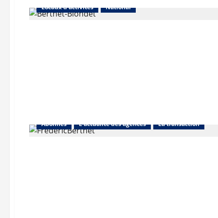
Locaux d'activités
National
Abonnés
L'actualité des agences
La transaction