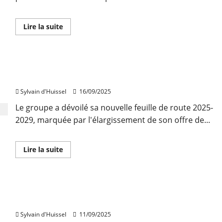
En
Lire la suite
savoir
plus
sur
Plus
de
Orpi entend devenir un « guichet unique du
60
nouvelles
logement »
agences
l’Adresse
Sylvain d'Huissel
16/09/2025
depuis
le
Le groupe a dévoilé sa nouvelle feuille de route 2025-
1er
janvier
2029, marquée par l'élargissement de son offre de...
En
Lire la suite
savoir
plus
sur
Orpi
entend
Orpi souhaite un statut du bailleur privé et une
devenir
un
fiscalité prévisible
« guichet
unique
Sylvain d'Huissel
11/09/2025
du