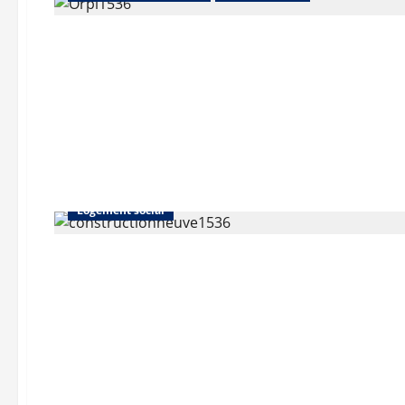
Abonnés
L'actualité des agences
L'actualité du neuf
La transaction
Location
Logement social
Abonnés
Auvergne-Rhône-Alpes
Bureaux
Commerce
Immo d'entreprise
L'actualité des agences
La transaction
Les prix