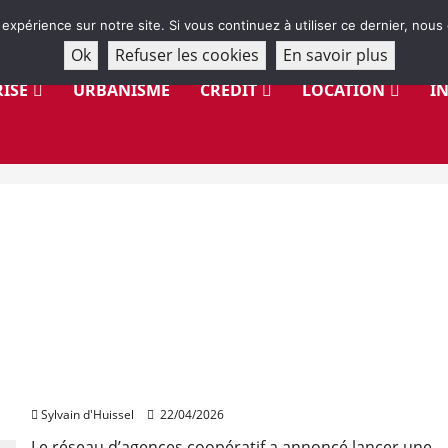
 expérience sur notre site. Si vous continuez à utiliser ce dernier, nous
Ok
Refuser les cookies
En savoir plus
ISE
URBANISME
CRÉDIT
LOCATION
I
Orpi porte une consultation citoyenne sur le
logement en vue de 2027
Sylvain d'Huissel
22/04/2026
Le réseau d’agences coopératif a annoncé lancer une