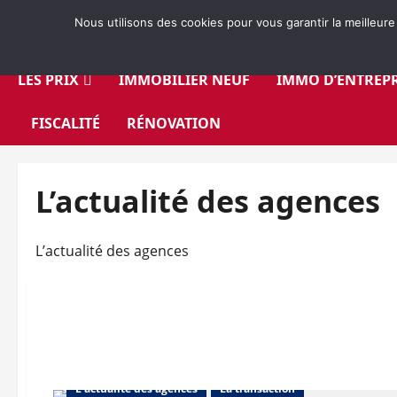
Aller
Nous utilisons des cookies pour vous garantir la meilleure
au
contenu
LES PRIX
IMMOBILIER NEUF
IMMO D’ENTREPR
FISCALITÉ
RÉNOVATION
L’actualité des agences
L’actualité des agences
L'actualité des agences
La transaction