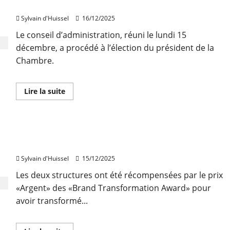
la
du Rhône
FNAIM
du
Sylvain d'Huissel
16/12/2025
Rhône
se
Le conseil d’administration, réuni le lundi 15
sont
tenus
décembre, a procédé à l’élection du président de la
à
l’IMSI
Chambre.
En
Lire la suite
savoir
plus
sur
Frédéric
Berthet,
Guy Hoquet & Brainsonic récompensés pour une
nouveau
président
formation à l’IA conversationnelle
de
la
Sylvain d'Huissel
15/12/2025
FNAIM
du
Les deux structures ont été récompensées par le prix
Rhône
«Argent» des «Brand Transformation Award» pour
avoir transformé...