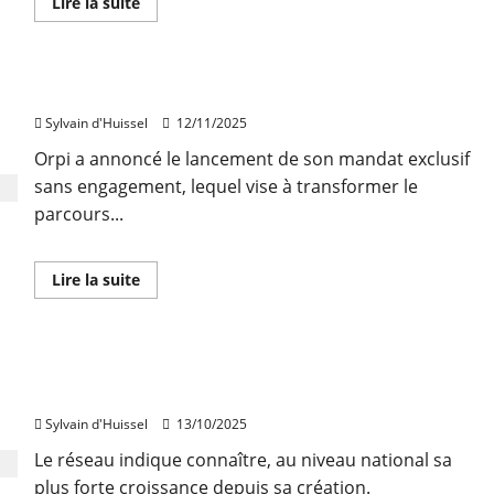
En
Lire la suite
savoir
plus
sur
Guy
Hoquet
Orpi lance le mandat exclusif sans engagement
&
Brainsonic
Sylvain d'Huissel
12/11/2025
récompensés
pour
une
Orpi a annoncé le lancement de son mandat exclusif
formation
sans engagement, lequel vise à transformer le
à
l’IA
parcours...
conversationnelle
En
Lire la suite
savoir
plus
sur
Orpi
lance
Plus de 60 nouvelles agences l’Adresse depuis le
le
mandat
1er janvier
exclusif
sans
Sylvain d'Huissel
13/10/2025
engagement
Le réseau indique connaître, au niveau national sa
plus forte croissance depuis sa création.