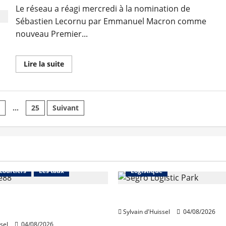
logement »
Le réseau a réagi mercredi à la nomination de
Sébastien Lecornu par Emmanuel Macron comme
nouveau Premier...
En
Lire la suite
savoir
plus
sur
Orpi
souhaite
ion
un
4
…
25
Suivant
statut
du
bailleur
privé
et
tions
une
fiscalité
Financement
Abonnés
Immo d'entreprise
prévisible
 courtiers
Les taux
Logistique
stables en août, après
Prologis acquiert Segro
e en juillet
Sylvain d'Huissel
04/08/2026
sel
04/08/2026