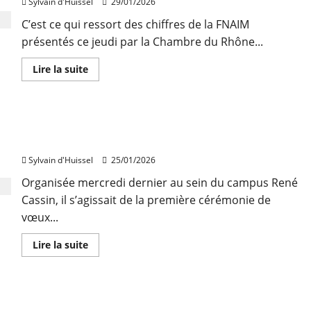
Sylvain d'Huissel
29/01/2026
à
agir
C’est ce qui ressort des chiffres de la FNAIM
présentés ce jeudi par la Chambre du Rhône...
En
Lire la suite
savoir
plus
sur
L’immobilier
s’est
Les vœux de la FNAIM du Rhône se sont tenus à
repris
à
l’IMSI
Lyon
et
Sylvain d'Huissel
25/01/2026
dans
le
Organisée mercredi dernier au sein du campus René
Rhône
en
Cassin, il s’agissait de la première cérémonie de
2025
vœux...
En
Lire la suite
savoir
plus
sur
Les
vœux
Frédéric Berthet, nouveau président de la FNAIM
de