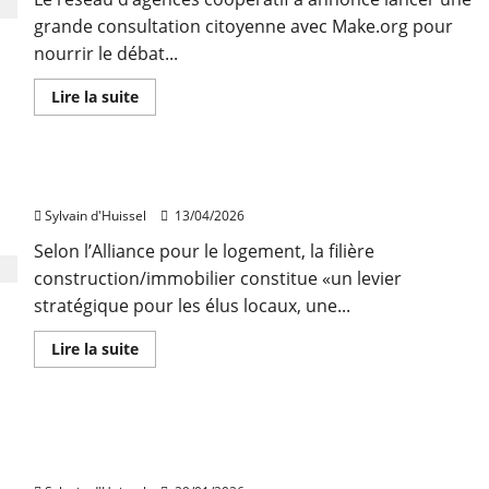
grande consultation citoyenne avec Make.org pour
nourrir le débat...
En
Lire la suite
savoir
plus
sur
Orpi
porte
Les fédérations pressent les élus locaux à agir
une
consultation
Sylvain d'Huissel
13/04/2026
citoyenne
sur
le
Selon l’Alliance pour le logement, la filière
logement
construction/immobilier constitue «un levier
en
vue
stratégique pour les élus locaux, une...
de
2027
En
Lire la suite
savoir
plus
sur
Les
fédérations
L’immobilier s’est repris à Lyon et dans le Rhône
pressent
les
en 2025
élus
locaux