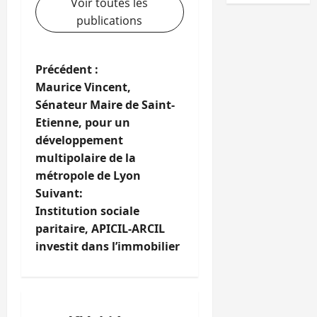
Voir toutes les
publications
N
Précédent :
Maurice Vincent,
a
Sénateur Maire de Saint-
Etienne, pour un
v
développement
i
multipolaire de la
métropole de Lyon
g
Suivant:
Institution sociale
a
paritaire, APICIL-ARCIL
t
investit dans l’immobilier
i
o