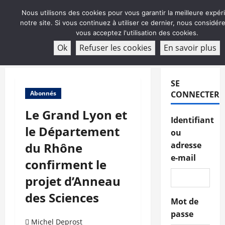
Aller
Nous utilisons des cookies pour vous garantir la meilleure expér
au
notre site. Si vous continuez à utiliser ce dernier, nous considé
contenu
vous acceptez l'utilisation des cookies.
ABONNEMENT
Ok
Refuser les cookies
En savoir plus
Menu
principal
SE
Abonnés
CONNECTER
Le Grand Lyon et
Identifiant
le Département
ou
du Rhône
adresse
e-mail
confirment le
projet d’Anneau
des Sciences
Mot de
passe
Michel Deprost