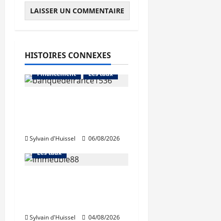
HISTOIRES CONNEXES
Abonnés
Financement
Les taux
La production de crédit
retrouve ses niveaux
Abonnés
d’octobre
Financement
Sylvain d'Huissel
06/08/2026
L'avis des courtiers
Les taux
Les taux stables en
août, après une
hausse en juillet
Abonnés
Sylvain d'Huissel
04/08/2026
Immo d'entreprise