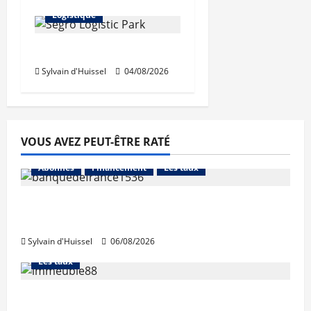
Logistique
Prologis acquiert Segro
Sylvain d'Huissel
04/08/2026
VOUS AVEZ PEUT-ÊTRE RATÉ
Abonnés
Financement
Les taux
La production de crédit retrouve ses
niveaux d’octobre
Sylvain d'Huissel
06/08/2026
Abonnés
Financement
L'avis des courtiers
Les taux
Les taux stables en août, après une