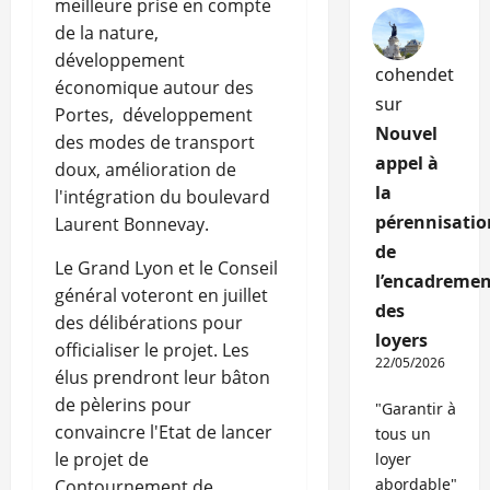
meilleure prise en compte
de la nature,
développement
cohendet
économique autour des
sur
Portes, développement
Nouvel
des modes de transport
appel à
doux, amélioration de
la
l'intégration du boulevard
pérennisatio
Laurent Bonnevay.
de
Le Grand Lyon et le Conseil
l’encadremen
général voteront en juillet
des
des délibérations pour
loyers
officialiser le projet. Les
22/05/2026
élus prendront leur bâton
de pèlerins pour
"Garantir à
convaincre l'Etat de lancer
tous un
le projet de
loyer
abordable"
Contournement de