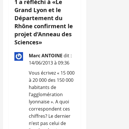
1 a réfléchi à «
Le
n
Grand Lyon et le
Département du
d
Rhône confirment le
’
projet d’Anneau des
Sciences
»
a
Marc ANTOINE
dit :
r
14/06/2013 à 09:36
t
Vous écrivez « 15 000
i
à 20 000 des 150 000
habitants de
c
l’agglomération
lyonnaise ». A quoi
l
correspondent ces
chiffres? Le dernier
e
n’est pas celui de