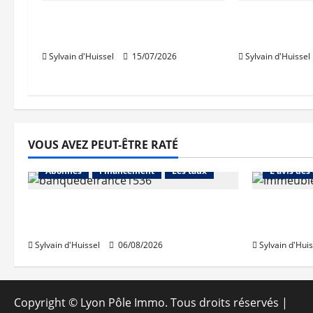
Bron : pose de la première
Philippe Bio
pierre d’Atlaseo
d’Auvergne 
Sylvain d'Huissel
15/07/2026
Sylvain d'Huissel
VOUS AVEZ PEUT-ÊTRE RATÉ
Abonnés
Abonnés
Financement
Les taux
L'avis des
La production de crédit retrouve
Les taux 
ses niveaux d’octobre
une hauss
Sylvain d'Huissel
06/08/2026
Sylvain d'Huis
Copyright © Lyon Pôle Immo. Tous droits réservés
|