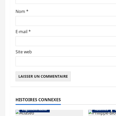
a
Nom
*
r
t
E-mail
*
i
c
Site web
l
e
HISTOIRES CONNEXES
Abonnés
L'actualité du neuf
Logement social
Abonnés