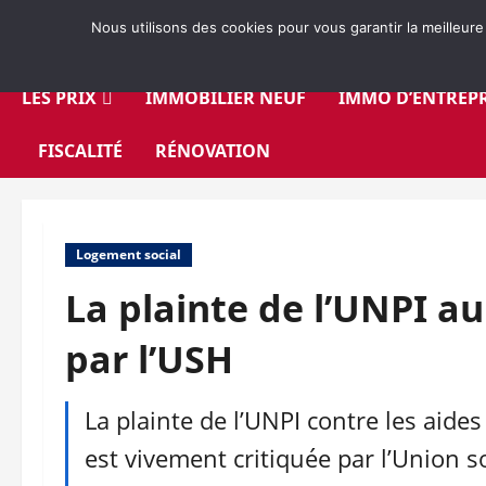
Aller
Nous utilisons des cookies pour vous garantir la meilleure
au
contenu
LES PRIX
IMMOBILIER NEUF
IMMO D’ENTREPR
FISCALITÉ
RÉNOVATION
Logement social
La plainte de l’UNPI au
par l’USH
La plainte de l’UNPI contre les aides
est vivement critiquée par l’Union so