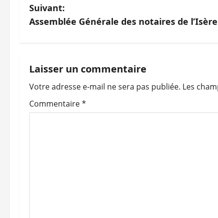
a
Suivant:
v
Assemblée Générale des notaires de l’Isère
i
g
Laisser un commentaire
a
Votre adresse e-mail ne sera pas publiée.
Les champ
t
Commentaire
*
i
o
n
d
’