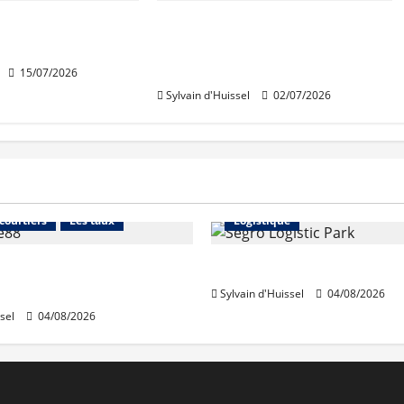
n élu président
Renouvellement des
Habitat
instances d’Action Logement
Immobilier
15/07/2026
Sylvain d'Huissel
02/07/2026
Financement
Abonnés
Immo d'entreprise
 courtiers
Les taux
Logistique
stables en août, après
Prologis acquiert Segro
e en juillet
Sylvain d'Huissel
04/08/2026
sel
04/08/2026