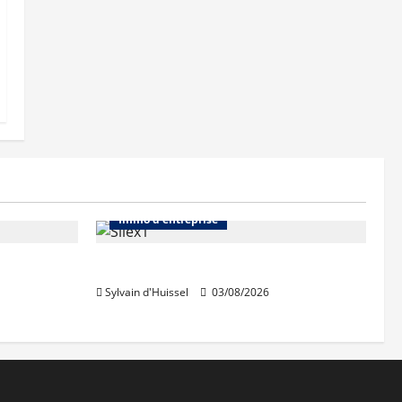
Abonnés
Bureaux
Immo d'entreprise
IWG acquiert Wojo
Sylvain d'Huissel
03/08/2026