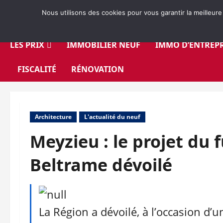
Aller
Nous utilisons des cookies pour vous garantir la meilleure
au
contenu
LES PRIX
IMMOBILIER NEUF
IMMO D’ENTREPR
FISCALITÉ
RÉNOVATION
Architecture
L'actualité du neuf
Meyzieu : le projet du 
Beltrame dévoilé
La Région a dévoilé, à l’occasion d’