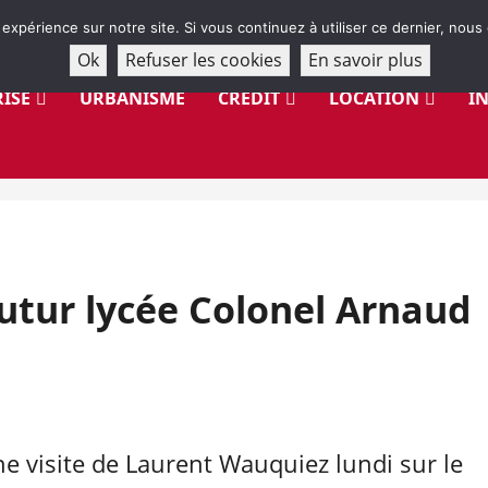
 expérience sur notre site. Si vous continuez à utiliser ce dernier, nous
Ok
Refuser les cookies
En savoir plus
ISE
URBANISME
CRÉDIT
LOCATION
I
futur lycée Colonel Arnaud
une visite de Laurent Wauquiez lundi sur le