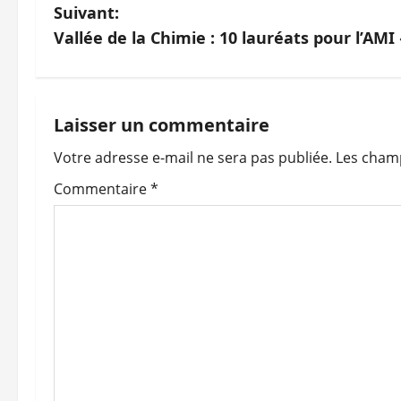
a
Suivant:
v
Vallée de la Chimie : 10 lauréats pour l’AMI
i
g
Laisser un commentaire
a
Votre adresse e-mail ne sera pas publiée.
Les champ
t
Commentaire
*
i
o
n
d
’