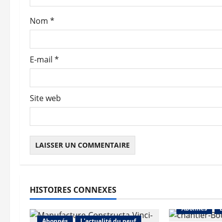
a
Nom
*
r
t
E-mail
*
i
c
Site web
l
e
HISTOIRES CONNEXES
Abonnés
Abonnés
L'actualité du neuf