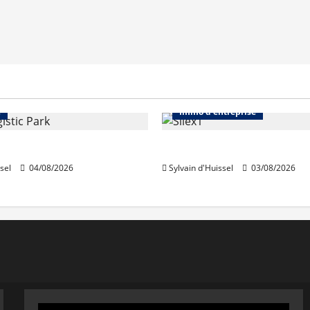
Immo d'entreprise
Abonnés
Bureaux
e
Immo d'entreprise
acquiert Segro
IWG acquiert Wojo
sel
04/08/2026
Sylvain d'Huissel
03/08/2026