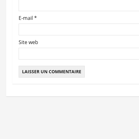
a
r
E-mail
*
t
i
Site web
c
l
e