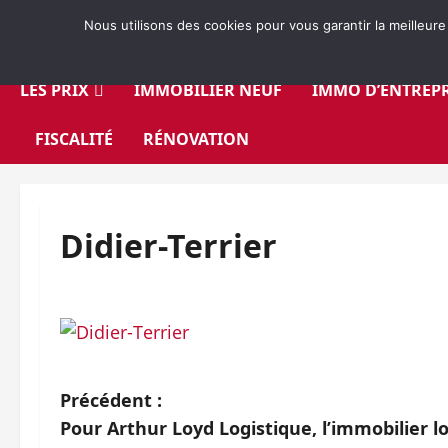
Aller
Nous utilisons des cookies pour vous garantir la meilleure
au
contenu
LES PRIX
IMMOBILIER NEUF
IMMO D’ENTREPR
FISCALITÉ
RÉNOVATION
Didier-Terrier
N
Précédent :
Pour Arthur Loyd Logistique, l’immobilier l
a