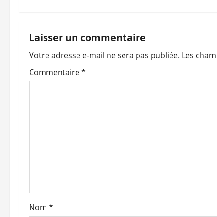
v
i
Laisser un commentaire
Votre adresse e-mail ne sera pas publiée.
Les champ
g
Commentaire
*
a
t
i
o
n
d
’
Nom
*