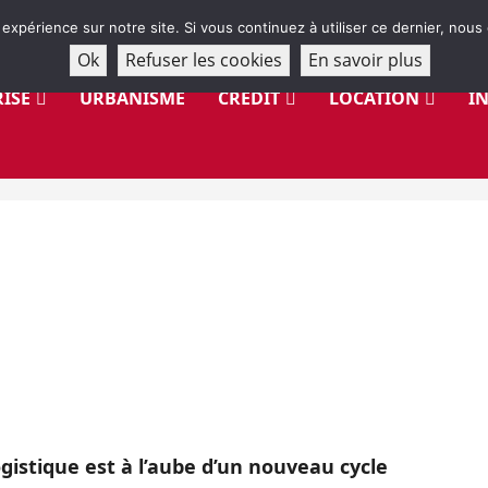
 expérience sur notre site. Si vous continuez à utiliser ce dernier, nous
Ok
Refuser les cookies
En savoir plus
ISE
URBANISME
CRÉDIT
LOCATION
I
ogistique est à l’aube d’un nouveau cycle