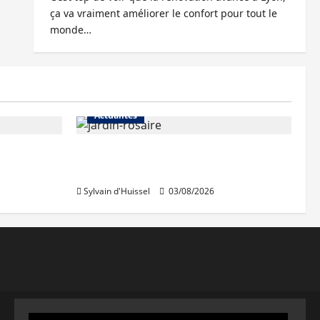
ça va vraiment améliorer le confort pour tout le
monde…
Actualités
Le « secteur Jaricot » du Jardin
du Rosaire rouvre au public
Sylvain d'Huissel
03/08/2026