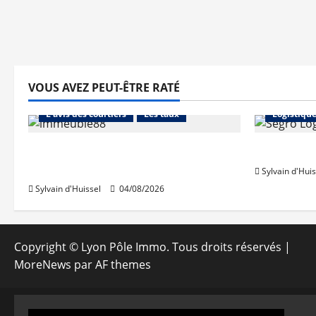
VOUS AVEZ PEUT-ÊTRE RATÉ
Abonnés
Financement
Abonnés
L'avis des courtiers
Les taux
Logistiqu
Les taux stables en août, après
Prologis 
une hausse en juillet
Sylvain d'Huis
Sylvain d'Huissel
04/08/2026
Copyright © Lyon Pôle Immo. Tous droits réservés
|
MoreNews
par AF themes