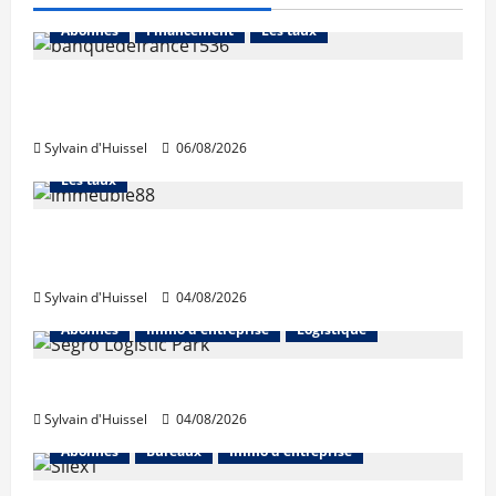
Abonnés
Financement
Les taux
La production de crédit retrouve ses
niveaux d’octobre
Sylvain d'Huissel
06/08/2026
Abonnés
Financement
L'avis des courtiers
Les taux
Les taux stables en août, après une
hausse en juillet
Sylvain d'Huissel
04/08/2026
Abonnés
Immo d'entreprise
Logistique
Prologis acquiert Segro
Sylvain d'Huissel
04/08/2026
Abonnés
Bureaux
Immo d'entreprise