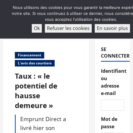
Aller
Nous utilisons des cookies pour vous garantir la meilleure expér
au
notre site. Si vous continuez à utiliser ce dernier, nous considé
contenu
vous acceptez l'utilisation des cookies.
ABONNEMENT
Ok
Refuser les cookies
En savoir plus
Menu
principal
SE
Financement
CONNECTER
L'avis des courtiers
Identifiant
Taux : « le
ou
potentiel de
adresse
e-mail
hausse
demeure »
Emprunt Direct a
Mot de
passe
livré hier son