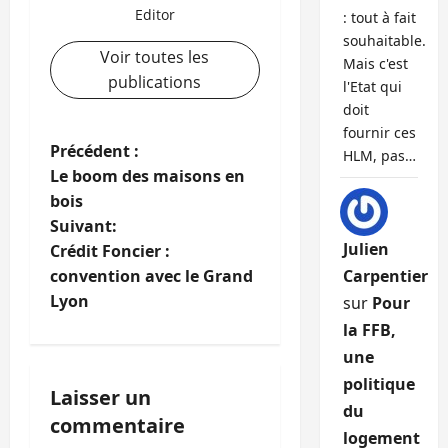
Editor
: tout à fait
souhaitable.
Voir toutes les
Mais c'est
publications
l'Etat qui
doit
fournir ces
N
Précédent :
HLM, pas…
Le boom des maisons en
a
bois
Suivant:
v
Julien
Crédit Foncier :
i
convention avec le Grand
Carpentier
Lyon
sur
Pour
g
la FFB,
une
a
politique
Laisser un
t
du
commentaire
logement