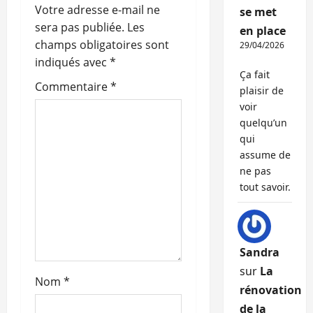
i
Votre adresse e-mail ne
se met
o
sera pas publiée.
Les
en place
champs obligatoires sont
29/04/2026
n
indiqués avec
*
Ça fait
d
Commentaire
*
plaisir de
voir
’
quelqu’un
qui
a
assume de
ne pas
r
tout savoir.
t
i
Sandra
c
sur
La
Nom
*
l
rénovation
de la