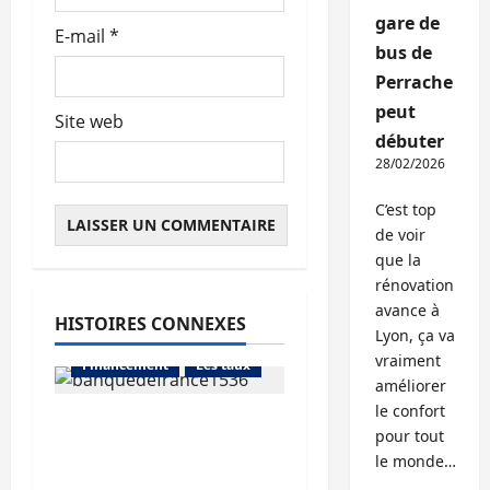
e
gare de
E-mail
*
bus de
Perrache
peut
Site web
débuter
28/02/2026
C’est top
de voir
que la
rénovation
avance à
HISTOIRES CONNEXES
Lyon, ça va
Abonnés
vraiment
Financement
Les taux
améliorer
le confort
La production de crédit
pour tout
retrouve ses niveaux
Abonnés
le monde…
d’octobre
Financement