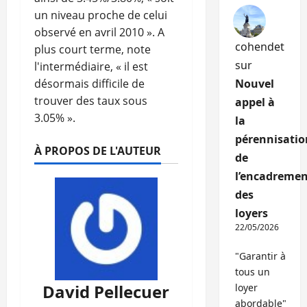
un niveau proche de celui
observé en avril 2010 ». A
cohendet
plus court terme, note
sur
l'intermédiaire, « il est
désormais difficile de
Nouvel
trouver des taux sous
appel à
3.05% ».
la
pérennisatio
À PROPOS DE L'AUTEUR
de
l’encadremen
des
loyers
22/05/2026
"Garantir à
tous un
David Pellecuer
loyer
abordable"