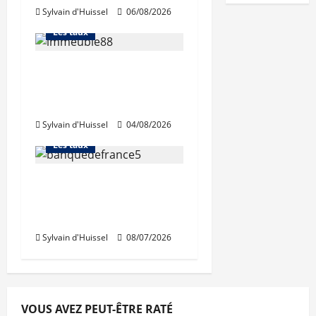
Sylvain d'Huissel
06/08/2026
L'avis des courtiers
Les taux
Les taux stables en
août, après une
Abonnés
hausse en juillet
Financement
Sylvain d'Huissel
04/08/2026
L'avis des courtiers
Les taux
Léger recul de la
production de crédits à
l’habitat
Sylvain d'Huissel
08/07/2026
VOUS AVEZ PEUT-ÊTRE RATÉ