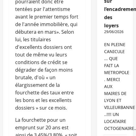
sur
pourraient donc être
tentées par l'attentisme
l’encadremen
avant le premier temps fort
des
de l'année immobilière, qui
loyers
débutera en mars». Selon
29/06/2026
lui, les titulaires
EN PLEINE
d'excellents dossiers ont
CANICULE
tout de même vu leurs
... QUE
conditions de crédit se
FAIT LA
dégrader de façon moins
METROPOLE
brutale, d'où « un
. MERCI
élargissement de la
AUX
fourchette des taux entre
MAIRES DE
les bons et les excellents
LYON ET
dossiers » sur ce mois.
VILLEURBANNE
..!!!! UN
La fourchette pour un
LOCATAIRE
emprunt sur 20 ans est
OCTOGENAIRE
ainsi de 3.45%/3.80%, « soit