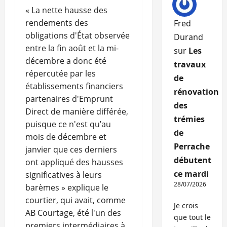
« La nette hausse des
rendements des
Fred
obligations d'État observée
Durand
entre la fin août et la mi-
sur
Les
décembre a donc été
travaux
répercutée par les
de
établissements financiers
rénovation
partenaires d'Emprunt
des
Direct de manière différée,
trémies
puisque ce n'est qu’au
de
mois de décembre et
Perrache
janvier que ces derniers
débutent
ont appliqué des hausses
ce mardi
significatives à leurs
28/07/2026
barèmes » explique le
courtier, qui avait, comme
Je crois
AB Courtage, été l'un des
que tout le
premiers intermédiaires à