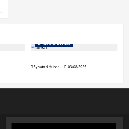
Abonnés
Bureaux
Immo d'entreprise
IWG acquiert Wojo
Sylvain d'Huissel
03/08/2026