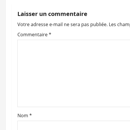
g
Laisser un commentaire
a
Votre adresse e-mail ne sera pas publiée.
Les champ
t
Commentaire
*
i
o
n
d
’
a
Nom
*
r