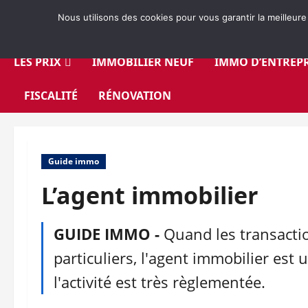
Aller
Nous utilisons des cookies pour vous garantir la meilleure
au
contenu
LES PRIX
IMMOBILIER NEUF
IMMO D’ENTREPR
FISCALITÉ
RÉNOVATION
Guide immo
L’agent immobilier
GUIDE IMMO -
Quand les transactio
particuliers, l'agent immobilier est
l'activité est très règlementée.