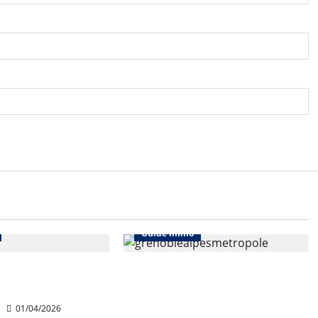
Assurer son bien
Abonnés
Assurer son bien
Guide immo
de 5,5% pour
Grenoble Alpes Métropole
5
lance une assurance
habitation solidaire
01/04/2026