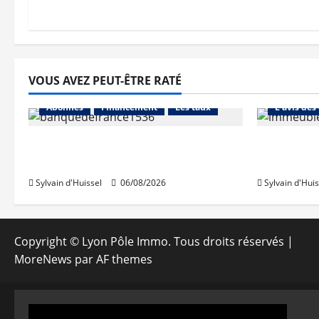
VOUS AVEZ PEUT-ÊTRE RATÉ
Abonnés
Abonnés
Financement
Les taux
L'avis des
La production de crédit retrouve
Les taux 
ses niveaux d’octobre
une hauss
Sylvain d'Huissel
06/08/2026
Sylvain d'Huis
Copyright © Lyon Pôle Immo. Tous droits réservés
|
MoreNews
par AF themes