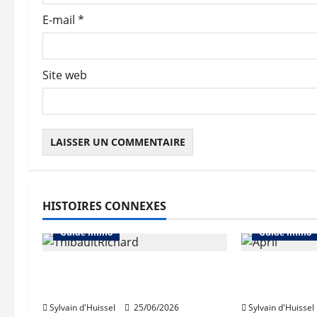
t
E-mail
*
i
c
Site web
l
e
HISTOIRES CONNEXES
Abonnés
Assurer son bien
Abonnés
Guide immo
Guide immo
Thibault Richard réélu
Croissance 
président de L’Auxiliaire
April en 202
Sylvain d'Huissel
25/06/2026
Sylvain d'Huissel