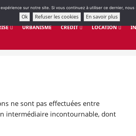
 expérience sur notre site. Si vous continuez à utiliser ce dernier, nous
Ok
Refuser les cookies
En savoir plus
ISE
URBANISME
CRÉDIT
LOCATION
I
ns ne sont pas effectuées entre
 un intermédiaire incontournable, dont