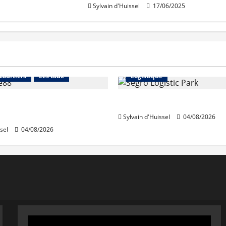
Sylvain d'Huissel
17/06/2025
Financement
Abonnés
Immo d'entreprise
 courtiers
Les taux
Logistique
stables en août, après
Prologis acquiert Segro
e en juillet
Sylvain d'Huissel
04/08/2026
sel
04/08/2026