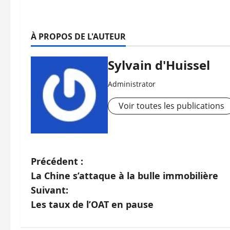
À PROPOS DE L'AUTEUR
Sylvain d'Huissel
Administrator
Voir toutes les publications
N
Précédent :
La Chine s’attaque à la bulle immobilière
a
Suivant:
v
Les taux de l’OAT en pause
i