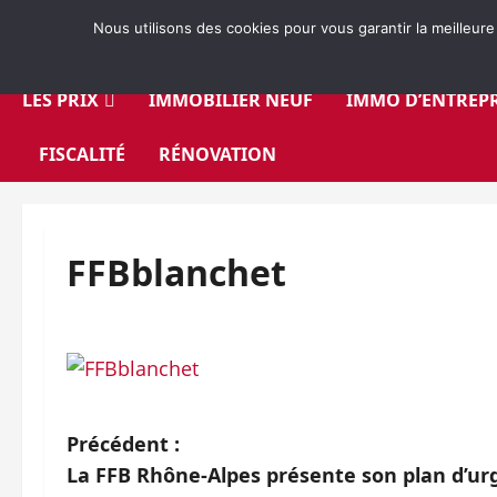
Aller
Nous utilisons des cookies pour vous garantir la meilleure
au
contenu
LES PRIX
IMMOBILIER NEUF
IMMO D’ENTREPR
FISCALITÉ
RÉNOVATION
FFBblanchet
N
Précédent :
La FFB Rhône-Alpes présente son plan d’urge
a