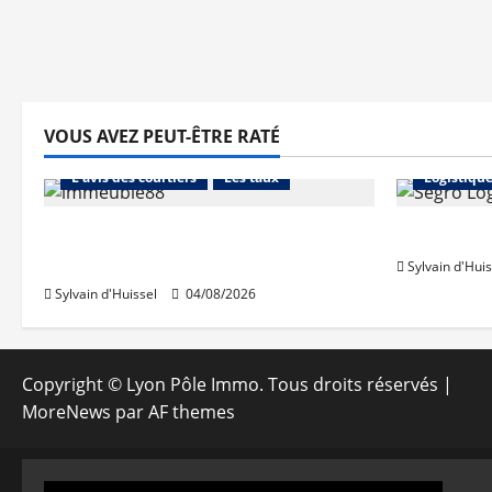
VOUS AVEZ PEUT-ÊTRE RATÉ
Abonnés
Financement
Abonnés
L'avis des courtiers
Les taux
Logistiqu
Les taux stables en août, après
Prologis 
une hausse en juillet
Sylvain d'Huis
Sylvain d'Huissel
04/08/2026
Copyright © Lyon Pôle Immo. Tous droits réservés
|
MoreNews
par AF themes