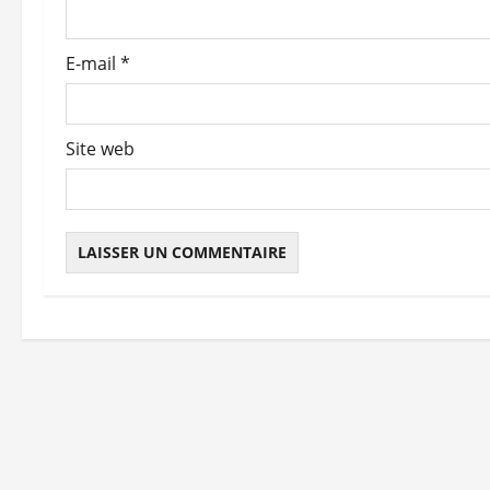
a
r
E-mail
*
t
i
Site web
c
l
e