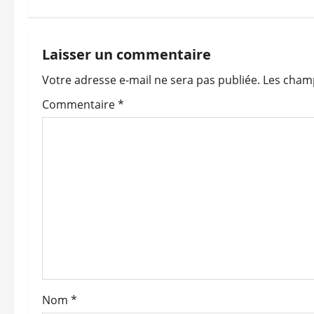
v
i
Laisser un commentaire
Votre adresse e-mail ne sera pas publiée.
Les champ
g
Commentaire
*
a
t
i
o
n
d
’
Nom
*