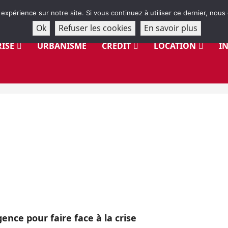
 expérience sur notre site. Si vous continuez à utiliser ce dernier, nous
Ok
Refuser les cookies
En savoir plus
ISE
URBANISME
CRÉDIT
LOCATION
I
nce pour faire face à la crise