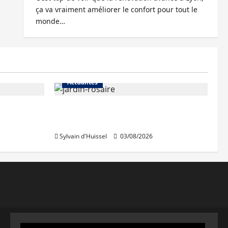
ça va vraiment améliorer le confort pour tout le
monde…
Actualités
Le « secteur Jaricot » du Jardin
du Rosaire rouvre au public
Sylvain d'Huissel
03/08/2026