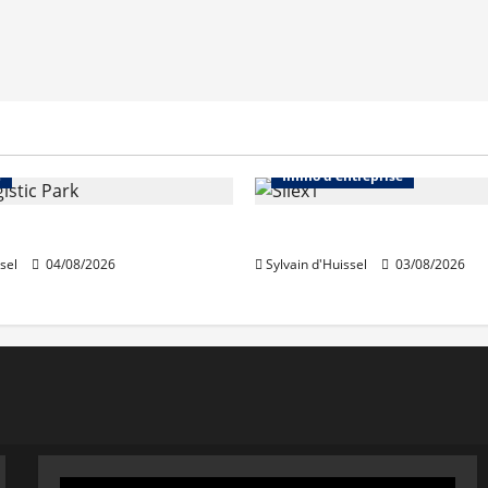
Immo d'entreprise
Abonnés
Bureaux
e
Immo d'entreprise
acquiert Segro
IWG acquiert Wojo
sel
04/08/2026
Sylvain d'Huissel
03/08/2026