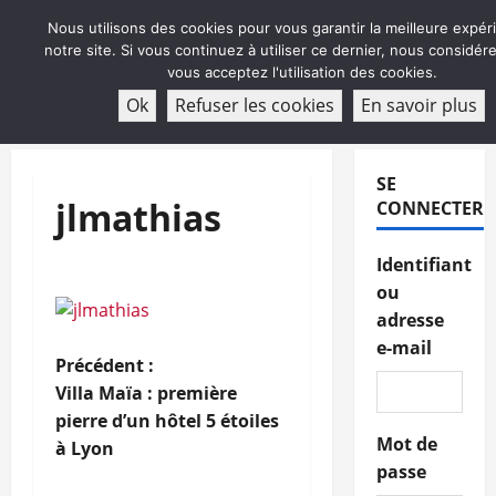
Aller
Nous utilisons des cookies pour vous garantir la meilleure expér
au
notre site. Si vous continuez à utiliser ce dernier, nous considé
contenu
vous acceptez l'utilisation des cookies.
ABONNEMENT
Ok
Refuser les cookies
En savoir plus
Menu
principal
SE
jlmathias
CONNECTER
Identifiant
ou
adresse
e-mail
N
Précédent :
Villa Maïa : première
a
pierre d’un hôtel 5 étoiles
Mot de
à Lyon
v
passe