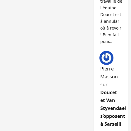
travaille de
l équipe
Doucet est
à annular
où à revoir
! Bien fait
pour…
Pierre
Masson
sur
Doucet
et Van
Styvendael
s’opposent
à Sarselli