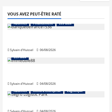
VOUS AVEZ PEUT-ÊTRE RATÉ
Abonnés
Financement
Les taux
La production de crédit retrouve ses
niveaux d’octobre
Sylvain d'Huissel
06/08/2026
Abonnés
Financement
L'avis des courtiers
Les taux
Les taux stables en août, après une
hausse en juillet
Sylvain d'Huissel
04/08/2026
Abonnés
Immo d'entreprise
Logistique
Prologis acquiert Segro
Sylvain d'Huissel
04/08/2026