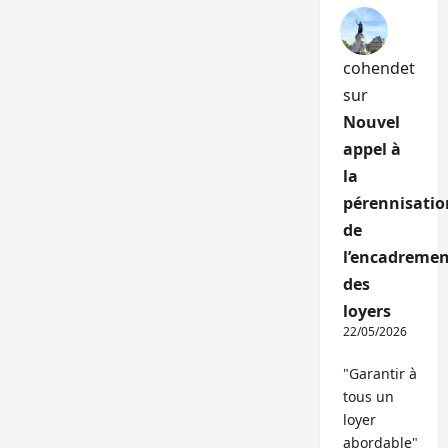
cohendet
sur
Nouvel
appel à
la
pérennisatio
de
l’encadremen
des
loyers
22/05/2026
"Garantir à
tous un
loyer
abordable"