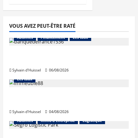
VOUS AVEZ PEUT-ÊTRE RATÉ
Abonnés
Financement
Les taux
La production de crédit retrouve ses
niveaux d’octobre
Sylvain d'Huissel
06/08/2026
Abonnés
Financement
L'avis des courtiers
Les taux
Les taux stables en août, après une
hausse en juillet
Sylvain d'Huissel
04/08/2026
Abonnés
Immo d'entreprise
Logistique
Prologis acquiert Segro