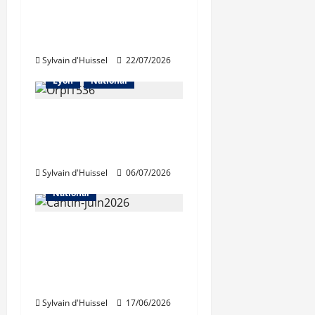
La hausse des volumes
«a brusquement
cessé»
Sylvain d'Huissel
22/07/2026
Abonnés
Les prix
Lyon
National
Légère contraction du
marché immobilier
selon Orpi
Sylvain d'Huissel
06/07/2026
Abonnés
Les prix
National
Pour la FNAIM,
«l’inquiétude persiste»
sur le marché
immobilier
Sylvain d'Huissel
17/06/2026