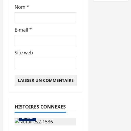
c
Nom
*
l
e
E-mail
*
Site web
Abonnés
Auvergne-Rhône-Alpes
Les prix
HISTOIRES CONNEXES
Métropole de Lyon
Rhône