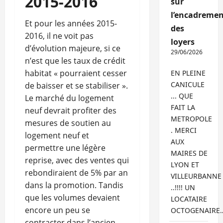
2015-2016
sur
l’encadremen
Et pour les années 2015-
des
2016, il ne voit pas
loyers
d’évolution majeure, si ce
29/06/2026
n’est que les taux de crédit
habitat « pourraient cesser
EN PLEINE
CANICULE
de baisser et se stabiliser ».
... QUE
Le marché du logement
FAIT LA
neuf devrait profiter des
METROPOLE
mesures de soutien au
. MERCI
logement neuf et
AUX
permettre une légère
MAIRES DE
reprise, avec des ventes qui
LYON ET
rebondiraient de 5% par an
VILLEURBANNE
dans la promotion. Tandis
..!!!! UN
que les volumes devaient
LOCATAIRE
encore un peu se
OCTOGENAIRE
contracter dans l’ancien.