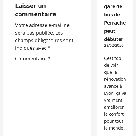
Laisser un
gare de
t
commentaire
bus de
i
Perrache
Votre adresse e-mail ne
peut
o
sera pas publiée.
Les
débuter
champs obligatoires sont
n
28/02/2026
indiqués avec
*
d
Commentaire
*
C’est top
de voir
’
que la
rénovation
a
avance à
Lyon, ça va
r
vraiment
améliorer
t
le confort
i
pour tout
le monde…