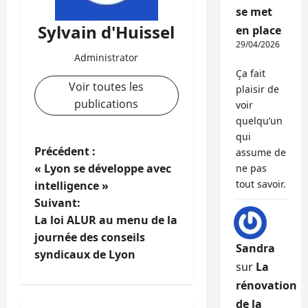
se met
Sylvain d'Huissel
en place
29/04/2026
Administrator
Ça fait
Voir toutes les
plaisir de
publications
voir
quelqu’un
qui
N
Précédent :
assume de
« Lyon se développe avec
ne pas
a
tout savoir.
intelligence »
Suivant:
v
La loi ALUR au menu de la
i
journée des conseils
Sandra
syndicaux de Lyon
g
sur
La
rénovation
a
de la