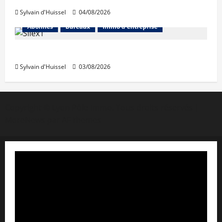
Sylvain d'Huissel
04/08/2026
Abonnés
Bureaux
Immo d'entreprise
IWG acquiert Wojo
Sylvain d'Huissel
03/08/2026
Copyright © Lyon Pôle Immo. Tous droits réservés
|
MoreNews
par AF themes