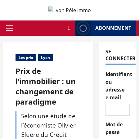
Aller
au
contenu
ABONNEMENT
Menu
principal
SE
Les prix
Lyon
CONNECTER
Prix de
Identifiant
l’immobilier : un
ou
changement de
adresse
e-mail
paradigme
Selon une étude de
l’économiste Olivier
Mot de
passe
Eluère du Crédit