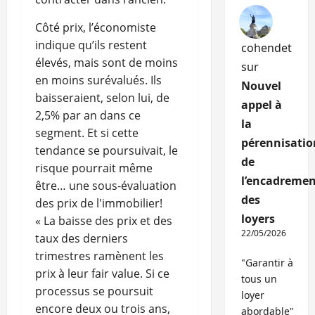
Côté prix, l’économiste
indique qu’ils restent
cohendet
élevés, mais sont de moins
sur
en moins surévalués. Ils
Nouvel
baisseraient, selon lui, de
appel à
2,5% par an dans ce
la
segment. Et si cette
pérennisatio
tendance se poursuivait, le
de
risque pourrait même
l’encadremen
être… une sous-évaluation
des
des prix de l'immobilier!
loyers
« La baisse des prix et des
22/05/2026
taux des derniers
trimestres ramènent les
"Garantir à
prix à leur fair value. Si ce
tous un
processus se poursuit
loyer
encore deux ou trois ans,
abordable"