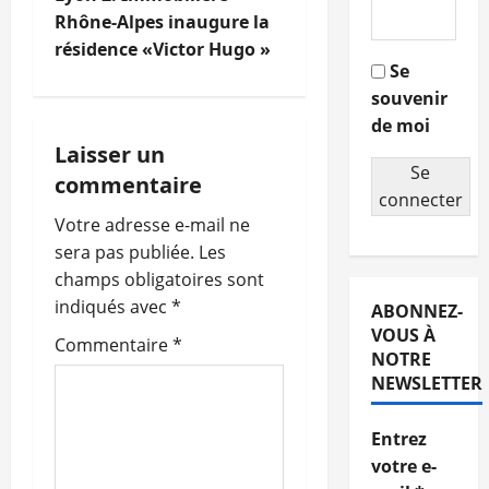
a
Rhône-Alpes inaugure la
résidence «Victor Hugo »
v
Se
souvenir
i
de moi
g
Laisser un
Se
commentaire
a
connecter
Votre adresse e-mail ne
t
sera pas publiée.
Les
champs obligatoires sont
i
indiqués avec
*
ABONNEZ-
o
VOUS À
Commentaire
*
NOTRE
n
NEWSLETTER
d
Entrez
votre e-
’