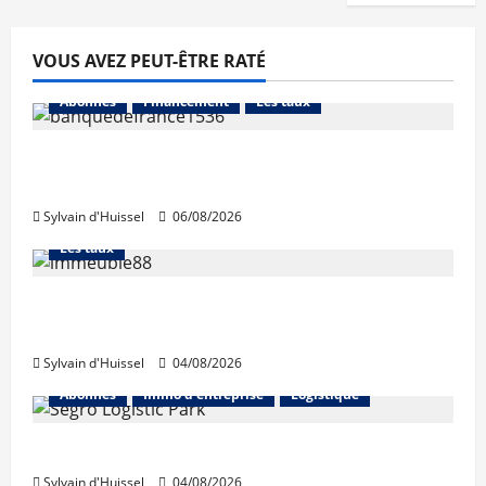
VOUS AVEZ PEUT-ÊTRE RATÉ
Abonnés
Financement
Les taux
La production de crédit retrouve ses
niveaux d’octobre
Sylvain d'Huissel
06/08/2026
Abonnés
Financement
L'avis des courtiers
Les taux
Les taux stables en août, après une
hausse en juillet
Sylvain d'Huissel
04/08/2026
Abonnés
Immo d'entreprise
Logistique
Prologis acquiert Segro
Sylvain d'Huissel
04/08/2026