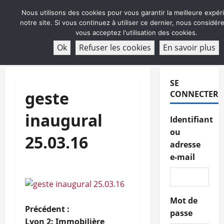
Aller
Nous utilisons des cookies pour vous garantir la meilleure expér
au
notre site. Si vous continuez à utiliser ce dernier, nous considé
contenu
vous acceptez l'utilisation des cookies.
ABONNEMENT
Ok
Refuser les cookies
En savoir plus
Menu
principal
SE
geste
CONNECTER
inaugural
Identifiant
ou
25.03.16
adresse
e-mail
Mot de
N
Précédent :
passe
Lyon 2: Immobilière