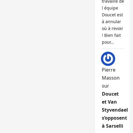
travaille de
l équipe
Doucet est
à annular
où à revoir
! Bien fait
pour…
Pierre
Masson
sur
Doucet
et Van
Styvendael
s’opposent
à Sarselli