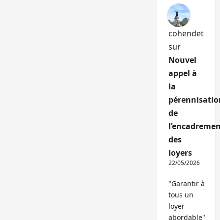
cohendet
sur
Nouvel
appel à
la
pérennisatio
de
l’encadremen
des
loyers
22/05/2026
"Garantir à
tous un
loyer
abordable"