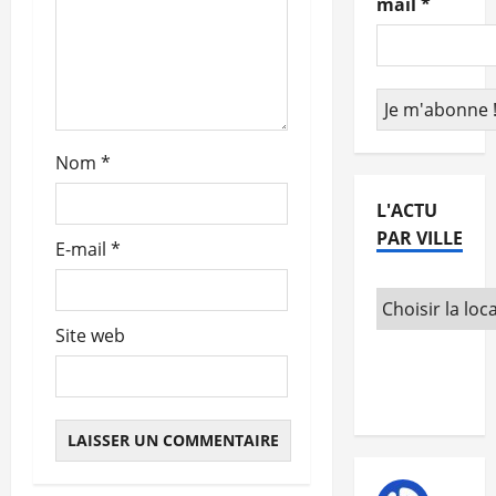
mail
*
a
r
t
Nom
*
i
L'ACTU
c
PAR VILLE
E-mail
*
l
e
Site web