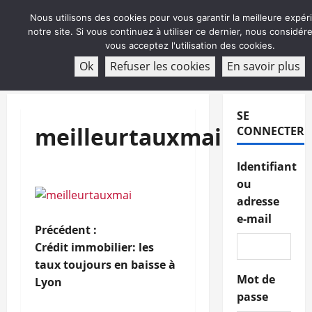
Aller
Nous utilisons des cookies pour vous garantir la meilleure expér
au
notre site. Si vous continuez à utiliser ce dernier, nous considé
contenu
vous acceptez l'utilisation des cookies.
ABONNEMENT
Ok
Refuser les cookies
En savoir plus
Menu
principal
SE
meilleurtauxmai
CONNECTER
Identifiant
ou
adresse
e-mail
N
Précédent :
Crédit immobilier: les
a
taux toujours en baisse à
Mot de
Lyon
v
passe