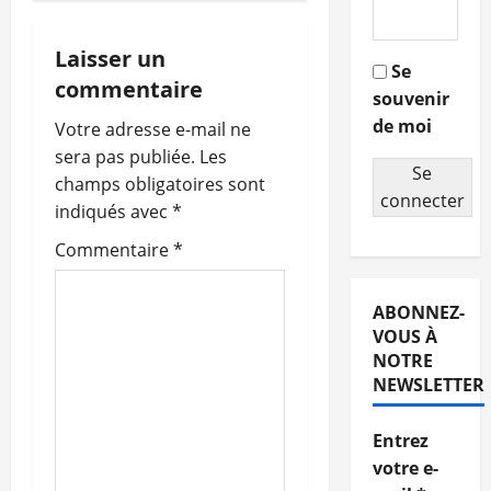
i
g
Laisser un
Se
commentaire
souvenir
a
de moi
Votre adresse e-mail ne
t
sera pas publiée.
Les
Se
champs obligatoires sont
i
connecter
indiqués avec
*
o
Commentaire
*
n
ABONNEZ-
d
VOUS À
NOTRE
’
NEWSLETTER
a
Entrez
r
votre e-