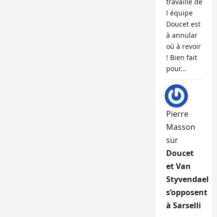
travaille de
l équipe
Doucet est
à annular
où à revoir
! Bien fait
pour…
Pierre
Masson
sur
Doucet
et Van
Styvendael
s’opposent
à Sarselli