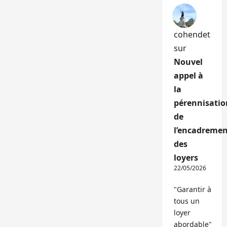
cohendet
sur
Nouvel
appel à
la
pérennisatio
de
l’encadremen
des
loyers
22/05/2026
"Garantir à
tous un
loyer
abordable"