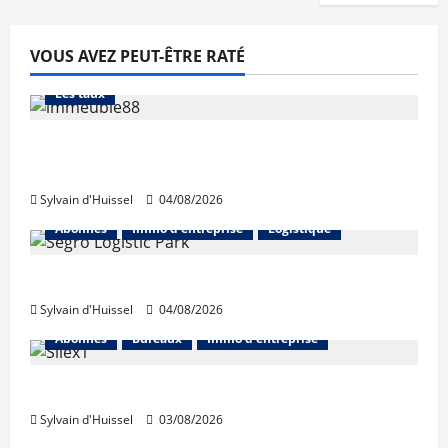
VOUS AVEZ PEUT-ÊTRE RATÉ
Abonnés
Financement
L'avis des courtiers
Les taux
Les taux stables en août, après une
hausse en juillet
Sylvain d'Huissel
04/08/2026
Abonnés
Immo d'entreprise
Logistique
Prologis acquiert Segro
Sylvain d'Huissel
04/08/2026
Abonnés
Bureaux
Immo d'entreprise
IWG acquiert Wojo
Sylvain d'Huissel
03/08/2026