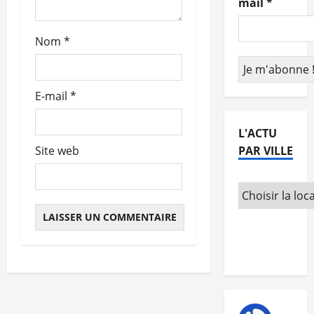
mail
*
t
Nom
*
i
c
E-mail
*
l
e
L'ACTU
PAR VILLE
Site web