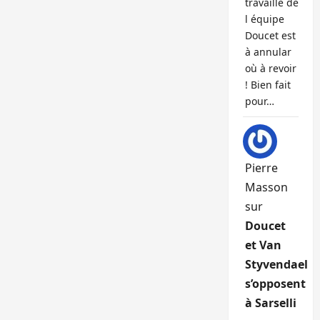
travaille de
l équipe
Doucet est
à annular
où à revoir
! Bien fait
pour…
Pierre
Masson
sur
Doucet
et Van
Styvendael
s’opposent
à Sarselli