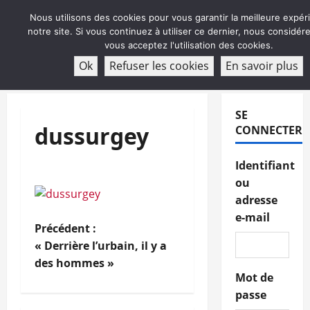
Aller
Nous utilisons des cookies pour vous garantir la meilleure expér
au
notre site. Si vous continuez à utiliser ce dernier, nous considé
contenu
vous acceptez l'utilisation des cookies.
ABONNEMENT
Ok
Refuser les cookies
En savoir plus
Menu
principal
SE
dussurgey
CONNECTER
Identifiant
ou
adresse
e-mail
N
Précédent :
« Derrière l’urbain, il y a
a
des hommes »
Mot de
v
passe