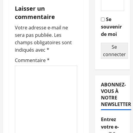
i
Laisser un
g
commentaire
Se
souvenir
a
Votre adresse e-mail ne
de moi
sera pas publiée.
Les
t
champs obligatoires sont
Se
indiqués avec
*
i
connecter
Commentaire
*
o
n
ABONNEZ-
d
VOUS À
NOTRE
’
NEWSLETTER
a
Entrez
r
votre e-