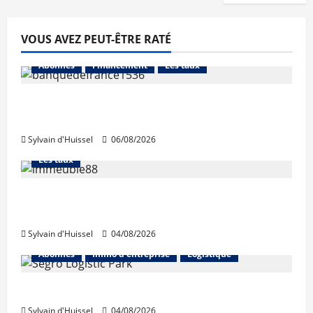
VOUS AVEZ PEUT-ÊTRE RATÉ
Abonnés
Financement
Les taux
La production de crédit retrouve ses
niveaux d’octobre
Sylvain d'Huissel
06/08/2026
Abonnés
Financement
L'avis des courtiers
Les taux
Les taux stables en août, après une
hausse en juillet
Sylvain d'Huissel
04/08/2026
Abonnés
Immo d'entreprise
Logistique
Prologis acquiert Segro
Sylvain d'Huissel
04/08/2026