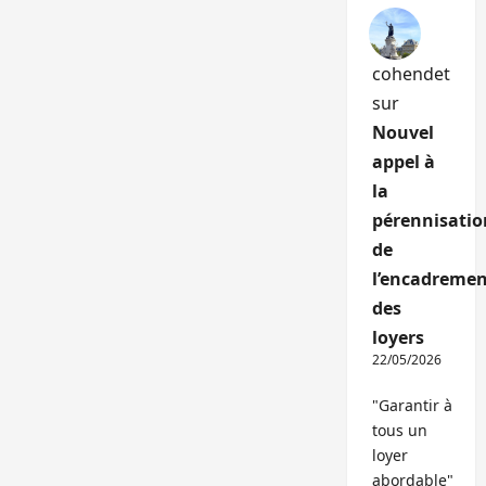
cohendet
sur
Nouvel
appel à
la
pérennisatio
de
l’encadremen
des
loyers
22/05/2026
"Garantir à
tous un
loyer
abordable"