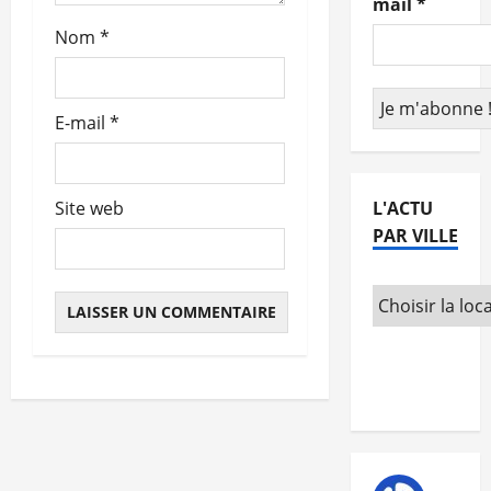
mail
*
t
Nom
*
i
c
E-mail
*
l
e
L'ACTU
Site web
PAR VILLE