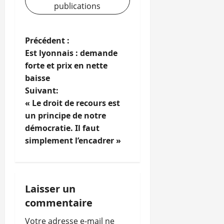
publications
N
Précédent :
Est lyonnais : demande
a
forte et prix en nette
baisse
v
Suivant:
i
« Le droit de recours est
un principe de notre
g
démocratie. Il faut
simplement l’encadrer »
a
t
i
Laisser un
commentaire
o
Votre adresse e-mail ne