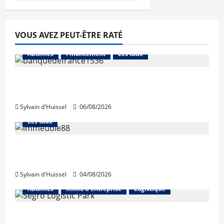
VOUS AVEZ PEUT-ÊTRE RATÉ
Abonnés
Financement
Les taux
La production de crédit retrouve ses
niveaux d’octobre
Sylvain d'Huissel
06/08/2026
Abonnés
Financement
L'avis des courtiers
Les taux
Les taux stables en août, après une
hausse en juillet
Sylvain d'Huissel
04/08/2026
Abonnés
Immo d'entreprise
Logistique
Prologis acquiert Segro