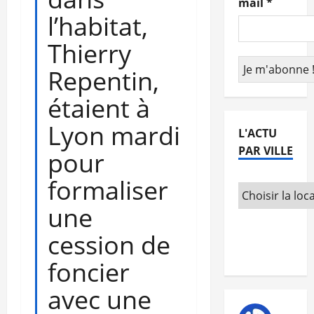
mail
*
l’habitat,
Thierry
Repentin,
étaient à
Lyon mardi
L'ACTU
PAR VILLE
pour
formaliser
une
cession de
foncier
avec une