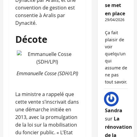
Dynacité par Aralis, et une
se met
convention de gestion est
en place
consentie à Aralis par
29/04/2026
Dynacité.
Ça fait
Décote
plaisir de
voir
quelqu’un
qui
assume de
Emmanuelle Cosse (SDH/LPI)
ne pas
tout savoir.
La ministre a rappelé que
cette vente s’inscrivait dans
une démarche initiée en
Sandra
2013, avec la promulgation
sur
La
de la loi sur la mobilisation
rénovation
du foncier public. « L’Etat
de la