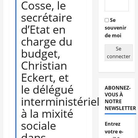
Cosse, le
secrétaire
Se
d’Etat en
souvenir
de moi
charge du
Se
budget,
connecter
Christian
Eckert, et
le délégué
ABONNEZ-
VOUS À
interministériel
NOTRE
NEWSLETTER
à la mixité
sociale
Entrez
votre e-
dans