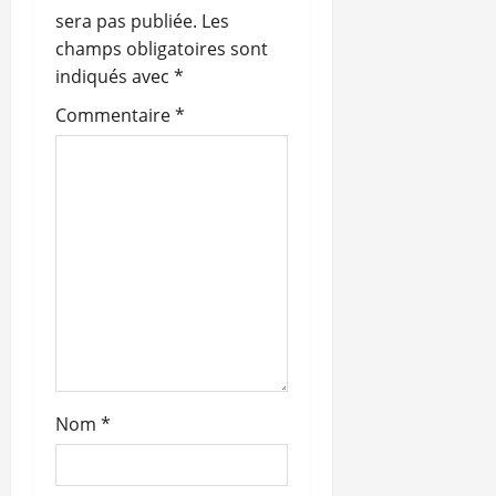
n
sera pas publiée.
Les
champs obligatoires sont
d
indiqués avec
*
’
Commentaire
*
a
r
t
i
c
l
Nom
*
e