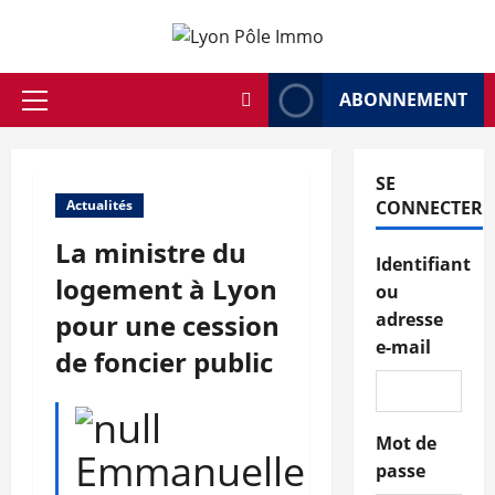
Aller
au
contenu
ABONNEMENT
Menu
principal
SE
Actualités
CONNECTER
La ministre du
Identifiant
logement à Lyon
ou
pour une cession
adresse
e-mail
de foncier public
Mot de
Emmanuelle
passe