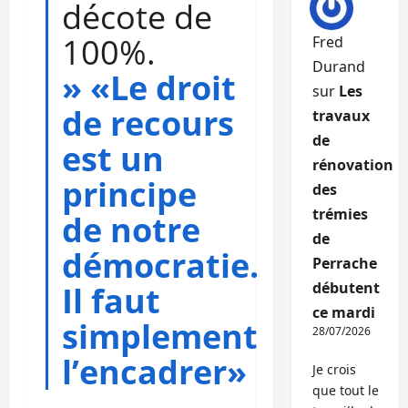
décote de
100%.
Fred
Durand
»
«Le droit
sur
Les
de recours
travaux
de
est un
rénovation
principe
des
trémies
de notre
de
démocratie.
Perrache
débutent
Il faut
ce mardi
simplement
28/07/2026
l’encadrer»
Je crois
que tout le