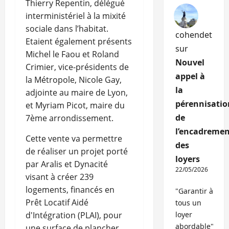
Thierry Repentin, délégué
interministériel à la mixité
sociale dans l’habitat.
cohendet
Etaient également présents
sur
Michel le Faou et Roland
Nouvel
Crimier, vice-présidents de
appel à
la Métropole, Nicole Gay,
la
adjointe au maire de Lyon,
pérennisatio
et Myriam Picot, maire du
de
7ème arrondissement.
l’encadremen
Cette vente va permettre
des
de réaliser un projet porté
loyers
par Aralis et Dynacité
22/05/2026
visant à créer 239
logements, financés en
"Garantir à
Prêt Locatif Aidé
tous un
d'Intégration (PLAI), pour
loyer
abordable"
une surface de plancher