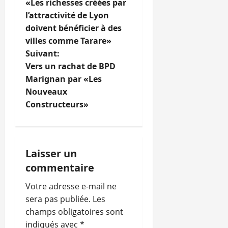
«Les richesses créées par
a
l’attractivité de Lyon
doivent bénéficier à des
v
villes comme Tarare»
i
Suivant:
Vers un rachat de BPD
g
Marignan par «Les
Nouveaux
a
Constructeurs»
t
i
Laisser un
o
commentaire
n
Votre adresse e-mail ne
sera pas publiée.
Les
d
champs obligatoires sont
indiqués avec
*