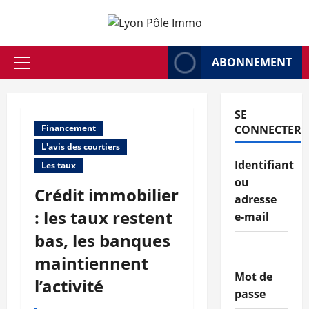
Aller
au
contenu
ABONNEMENT
Menu
principal
SE
Financement
CONNECTER
L'avis des courtiers
Identifiant
Les taux
ou
Crédit immobilier
adresse
: les taux restent
e-mail
bas, les banques
maintiennent
Mot de
l’activité
passe