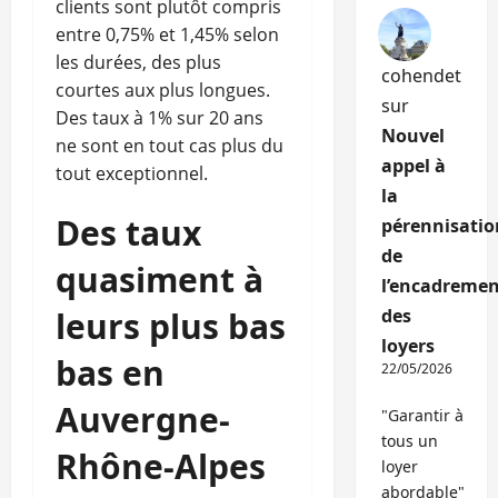
clients sont plutôt compris
entre 0,75% et 1,45% selon
les durées, des plus
cohendet
courtes aux plus longues.
sur
Des taux à 1% sur 20 ans
Nouvel
ne sont en tout cas plus du
appel à
tout exceptionnel.
la
Des taux
pérennisatio
de
quasiment à
l’encadremen
leurs plus bas
des
loyers
bas en
22/05/2026
Auvergne-
"Garantir à
tous un
Rhône-Alpes
loyer
abordable"