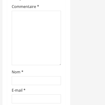
’
Commentaire
*
a
r
t
i
c
l
e
Nom
*
E-mail
*