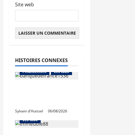
Site web
HISTOIRES CONNEXES
Abonnés
Financement
Les taux
La production de crédit
retrouve ses niveaux
Abonnés
d’octobre
Financement
Sylvain d'Huissel
06/08/2026
L'avis des courtiers
Les taux