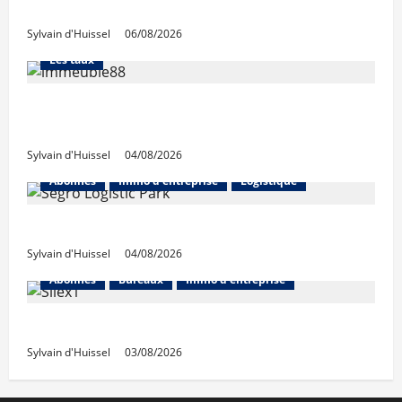
niveaux d’octobre
Sylvain d'Huissel
06/08/2026
Abonnés
Financement
L'avis des courtiers
Les taux
Les taux stables en août, après une
hausse en juillet
Sylvain d'Huissel
04/08/2026
Abonnés
Immo d'entreprise
Logistique
Prologis acquiert Segro
Sylvain d'Huissel
04/08/2026
Abonnés
Bureaux
Immo d'entreprise
IWG acquiert Wojo
Sylvain d'Huissel
03/08/2026