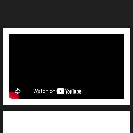
Copyright © Lyon Pôle Immo. Tous droits réservés
|
MoreNews
par AF themes
Qui sommes nous ? /
Avertissement légal /
Contact
/