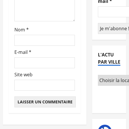
mail
*
r
t
Nom
*
i
c
E-mail
*
L'ACTU
l
PAR VILLE
e
Site web