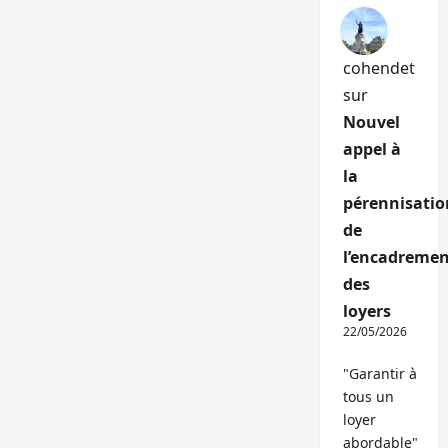
cohendet
sur
Nouvel
appel à
la
pérennisatio
de
l’encadremen
des
loyers
22/05/2026
"Garantir à
tous un
loyer
abordable"