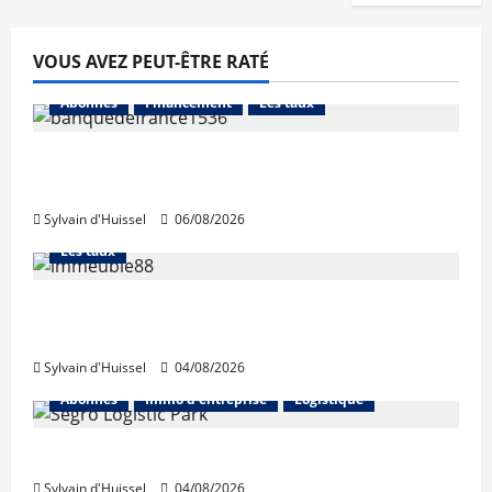
VOUS AVEZ PEUT-ÊTRE RATÉ
Abonnés
Financement
Les taux
La production de crédit retrouve ses
niveaux d’octobre
Sylvain d'Huissel
06/08/2026
Abonnés
Financement
L'avis des courtiers
Les taux
Les taux stables en août, après une
hausse en juillet
Sylvain d'Huissel
04/08/2026
Abonnés
Immo d'entreprise
Logistique
Prologis acquiert Segro
Sylvain d'Huissel
04/08/2026