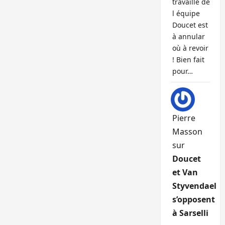
travaille de
l équipe
Doucet est
à annular
où à revoir
! Bien fait
pour…
Pierre
Masson
sur
Doucet
et Van
Styvendael
s’opposent
à Sarselli