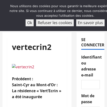
Aller
Nous utilisons des cookies pour vous garantir la meilleure expér
au
notre site. Si vous continuez à utiliser ce dernier, nous considé
contenu
vous acceptez l'utilisation des cookies.
ABONNEMENT
Ok
Refuser les cookies
En savoir plus
Menu
principal
SE
vertecrin2
CONNECTER
Identifiant
ou
adresse
e-mail
N
Précédent :
Saint-Cyr au Mont-d’Or :
a
La résidence « Vert’Ecrin »
Mot de
a été inaugurée
v
passe