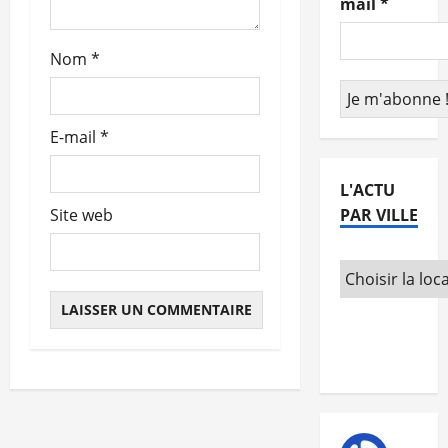
mail
*
t
Nom
*
i
c
E-mail
*
l
e
L'ACTU
PAR VILLE
Site web