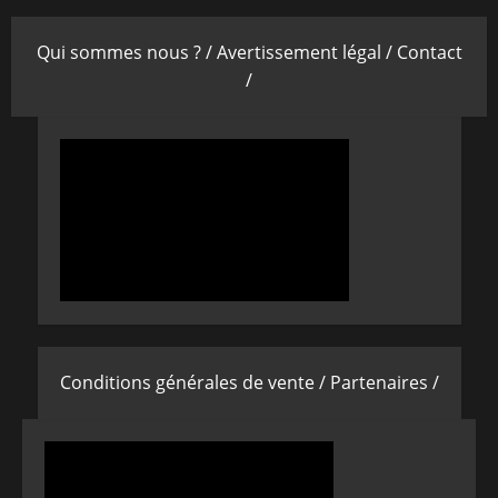
Qui sommes nous ? /
Avertissement légal /
Contact
/
Conditions générales de vente /
Partenaires /