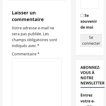
i
g
Laisser un
Se
commentaire
souvenir
a
de moi
Votre adresse e-mail ne
t
sera pas publiée.
Les
Se
champs obligatoires sont
i
connecter
indiqués avec
*
o
Commentaire
*
n
ABONNEZ-
d
VOUS À
NOTRE
’
NEWSLETTER
a
Entrez
r
votre e-