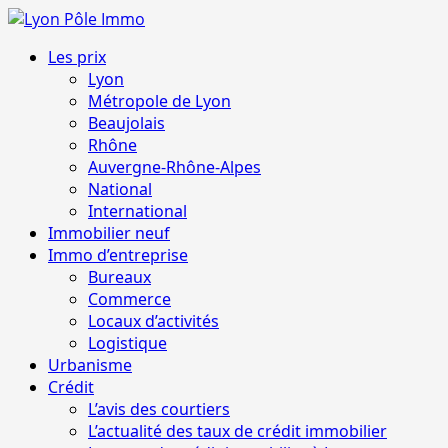
Aller
au
Menu
Les prix
contenu
principal
Lyon
Métropole de Lyon
Beaujolais
Rhône
Auvergne-Rhône-Alpes
National
International
Immobilier neuf
Immo d’entreprise
Bureaux
Commerce
Locaux d’activités
Logistique
Urbanisme
Crédit
L’avis des courtiers
L’actualité des taux de crédit immobilier