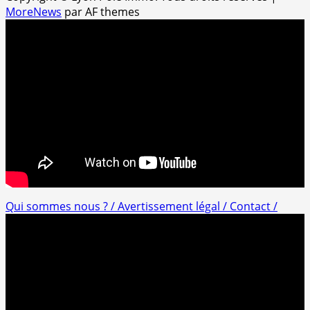
MoreNews
par AF themes
Qui sommes nous ? /
Avertissement légal /
Contact /