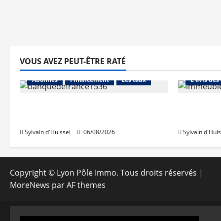
VOUS AVEZ PEUT-ÊTRE RATÉ
Abonnés
Abonnés
Financement
Les taux
L'avis des
La production de crédit retrouve
Les taux 
ses niveaux d’octobre
une hauss
Sylvain d'Huissel
06/08/2026
Sylvain d'Huis
Copyright © Lyon Pôle Immo. Tous droits réservés
|
MoreNews
par AF themes