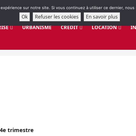
 expérience sur notre site. Si vous continuez à utiliser ce dernier, nous
Ok
Refuser les cookies
En savoir plus
ISE
URBANISME
CRÉDIT
LOCATION
I
 4e trimestre