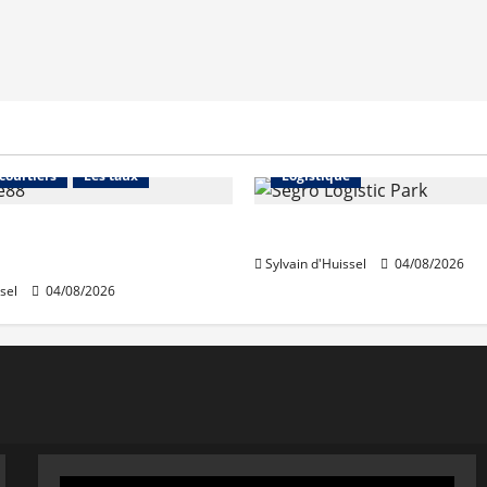
Financement
Abonnés
Immo d'entreprise
 courtiers
Les taux
Logistique
stables en août, après
Prologis acquiert Segro
e en juillet
Sylvain d'Huissel
04/08/2026
sel
04/08/2026