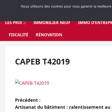
Aller
Nous utilisons des cookies pour vous garantir la meilleure
au
contenu
LES PRIX
IMMOBILIER NEUF
IMMO D’ENTREPR
FISCALITÉ
RÉNOVATION
CAPEB T42019
N
Précédent :
Artisanat du bâtiment : ralentissement au
a