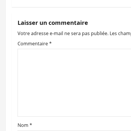
v
i
Laisser un commentaire
Votre adresse e-mail ne sera pas publiée.
Les champ
g
Commentaire
*
a
t
i
o
n
d
’
Nom
*