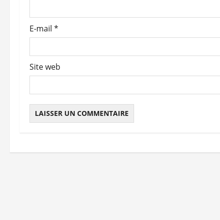
a
r
E-mail
*
t
i
Site web
c
l
e