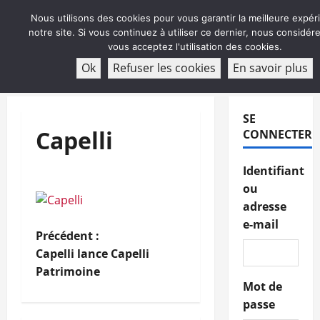
Aller
Nous utilisons des cookies pour vous garantir la meilleure expér
au
notre site. Si vous continuez à utiliser ce dernier, nous considé
contenu
vous acceptez l'utilisation des cookies.
ABONNEMENT
Ok
Refuser les cookies
En savoir plus
Menu
principal
SE
Capelli
CONNECTER
Identifiant
ou
adresse
e-mail
N
Précédent :
Capelli lance Capelli
a
Patrimoine
Mot de
v
passe