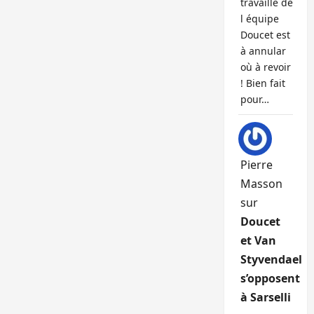
travaille de
l équipe
Doucet est
à annular
où à revoir
! Bien fait
pour…
Pierre
Masson
sur
Doucet
et Van
Styvendael
s’opposent
à Sarselli