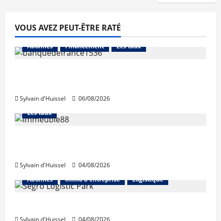
VOUS AVEZ PEUT-ÊTRE RATÉ
Abonnés
Financement
Les taux
La production de crédit retrouve ses
niveaux d’octobre
Sylvain d'Huissel
06/08/2026
Abonnés
Financement
L'avis des courtiers
Les taux
Les taux stables en août, après une
hausse en juillet
Sylvain d'Huissel
04/08/2026
Abonnés
Immo d'entreprise
Logistique
Prologis acquiert Segro
Sylvain d'Huissel
04/08/2026