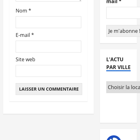
mail
*
t
Nom
*
i
c
E-mail
*
l
e
L'ACTU
Site web
PAR VILLE