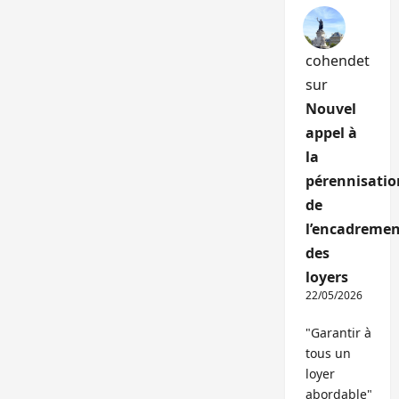
cohendet
sur
Nouvel
appel à
la
pérennisatio
de
l’encadremen
des
loyers
22/05/2026
"Garantir à
tous un
loyer
abordable"