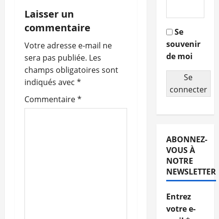
i
Laisser un
g
commentaire
Se
souvenir
a
Votre adresse e-mail ne
de moi
sera pas publiée.
Les
t
champs obligatoires sont
Se
indiqués avec
*
i
connecter
Commentaire
*
o
n
ABONNEZ-
d
VOUS À
NOTRE
’
NEWSLETTER
a
Entrez
r
votre e-