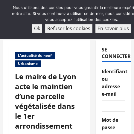
Aller
Nous utilisons des cookies pour vous garantir la meilleure expér
au
notre site. Si vous continuez à utiliser ce dernier, nous considé
contenu
vous acceptez l'utilisation des cookies.
ABONNEMENT
Ok
Refuser les cookies
En savoir plus
Menu
principal
SE
L'actualité du neuf
CONNECTER
Urbanisme
Identifiant
Le maire de Lyon
ou
acte le maintien
adresse
e-mail
d’une parcelle
végétalisée dans
le 1er
Mot de
arrondissement
passe