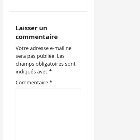
a
t
i
Laisser un
commentaire
o
Votre adresse e-mail ne
n
sera pas publiée.
Les
champs obligatoires sont
d
indiqués avec
*
’
Commentaire
*
a
r
t
i