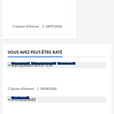
Nouvelle rechute des
permis de construire
en juin
Sylvain d'Huissel
28/07/2026
VOUS AVEZ PEUT-ÊTRE RATÉ
Abonnés
Financement
Les taux
La production de crédit retrouve ses
niveaux d’octobre
Sylvain d'Huissel
06/08/2026
Abonnés
Financement
L'avis des courtiers
Les taux
Les taux stables en août, après une