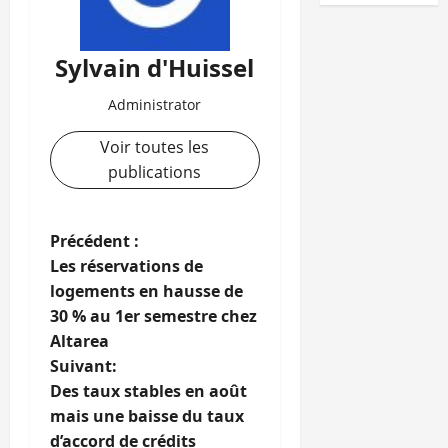
Sylvain d'Huissel
Administrator
Voir toutes les
publications
N
Précédent :
Les réservations de
a
logements en hausse de
30 % au 1er semestre chez
v
Altarea
i
Suivant:
Des taux stables en août
g
mais une baisse du taux
d’accord de crédits