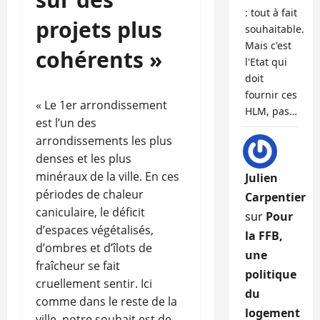
: tout à fait
projets plus
souhaitable.
Mais c'est
cohérents »
l'Etat qui
doit
fournir ces
« Le 1er arrondissement
HLM, pas…
est l’un des
arrondissements les plus
denses et les plus
minéraux de la ville. En ces
Julien
périodes de chaleur
Carpentier
caniculaire, le déficit
sur
Pour
d’espaces végétalisés,
la FFB,
d’ombres et d’îlots de
une
fraîcheur se fait
politique
cruellement sentir. Ici
du
comme dans le reste de la
logement
ville, notre souhait est de