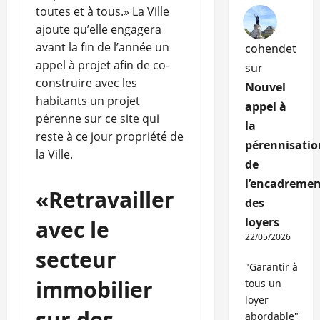
toutes et à tous.» La Ville
ajoute qu’elle engagera
avant la fin de l’année un
cohendet
appel à projet afin de co-
sur
construire avec les
Nouvel
habitants un projet
appel à
pérenne sur ce site qui
la
reste à ce jour propriété de
pérennisatio
la Ville.
de
l’encadremen
«Retravailler
des
loyers
avec le
22/05/2026
secteur
"Garantir à
immobilier
tous un
loyer
sur des
abordable"