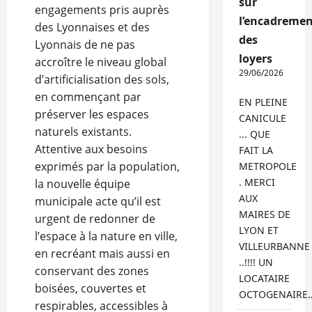
sur
engagements pris auprès
l’encadremen
des Lyonnaises et des
des
Lyonnais de ne pas
loyers
accroître le niveau global
29/06/2026
d’artificialisation des sols,
en commençant par
EN PLEINE
préserver les espaces
CANICULE
naturels existants.
... QUE
Attentive aux besoins
FAIT LA
exprimés par la population,
METROPOLE
. MERCI
la nouvelle équipe
AUX
municipale acte qu’il est
MAIRES DE
urgent de redonner de
LYON ET
l’espace à la nature en ville,
VILLEURBANNE
en recréant mais aussi en
..!!!! UN
conservant des zones
LOCATAIRE
boisées, couvertes et
OCTOGENAIRE
respirables, accessibles à