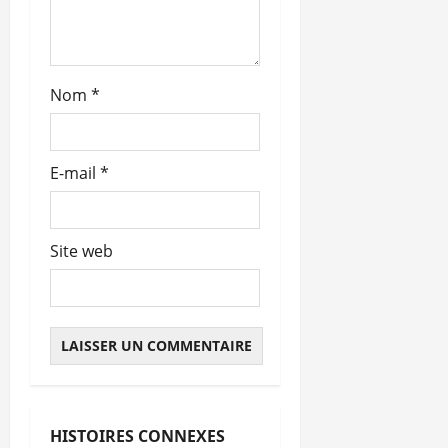
c
l
Nom
*
e
E-mail
*
Site web
HISTOIRES CONNEXES