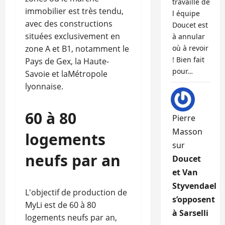
travaille de
immobilier est très tendu,
l équipe
avec des constructions
Doucet est
situées exclusivement en
à annular
zone A et B1, notamment le
où à revoir
! Bien fait
Pays de Gex, la Haute-
pour…
Savoie et laMétropole
lyonnaise.
60 à 80
Pierre
Masson
logements
sur
neufs par an
Doucet
et Van
Styvendael
L'objectif de production de
s’opposent
MyLi est de 60 à 80
à Sarselli
logements neufs par an,