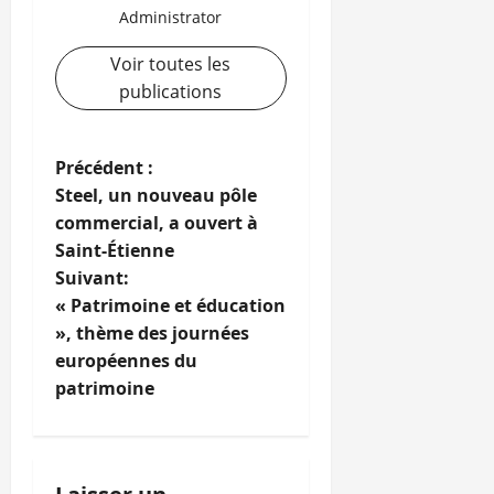
Administrator
Voir toutes les
publications
N
Précédent :
Steel, un nouveau pôle
a
commercial, a ouvert à
Saint-Étienne
v
Suivant:
i
« Patrimoine et éducation
», thème des journées
g
européennes du
patrimoine
a
t