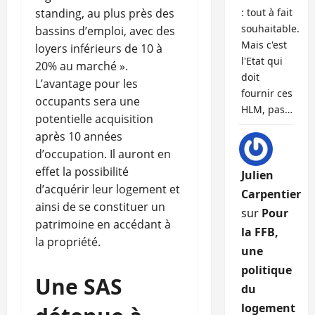
standing, au plus près des
: tout à fait
souhaitable.
bassins d’emploi, avec des
Mais c'est
loyers inférieurs de 10 à
l'Etat qui
20% au marché ».
doit
L’avantage pour les
fournir ces
occupants sera une
HLM, pas…
potentielle acquisition
après 10 années
d’occupation. Il auront en
effet la possibilité
Julien
d’acquérir leur logement et
Carpentier
ainsi de se constituer un
sur
Pour
patrimoine en accédant à
la FFB,
la propriété.
une
politique
Une SAS
du
logement