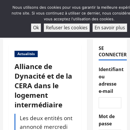
Aller
Nous utilisons des cookies pour vous garantir la meilleure expér
au
notre site. Si vous continuez à utiliser ce dernier, nous considé
contenu
vous acceptez l'utilisation des cookies.
ABONNEMENT
Ok
Refuser les cookies
En savoir plus
Menu
principal
SE
Actualités
CONNECTER
Alliance de
Identifiant
Dynacité et de la
ou
CERA dans le
adresse
e-mail
logement
intermédiaire
Mot de
Les deux entités ont
passe
annoncé mercredi