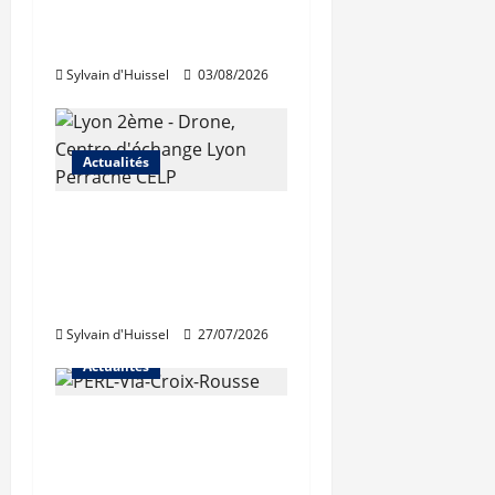
du Jardin du Rosaire
rouvre au public
Sylvain d'Huissel
03/08/2026
Actualités
Les travaux de
rénovation des
trémies de Perrache
débutent ce mardi
Sylvain d'Huissel
27/07/2026
Actualités
Une nouvelle
résidence en nue-
propriété à la Croix-