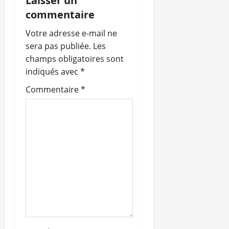
i
Laisser un
commentaire
o
Votre adresse e-mail ne
n
sera pas publiée.
Les
champs obligatoires sont
d
indiqués avec
*
’
Commentaire
*
a
r
t
i
c
l