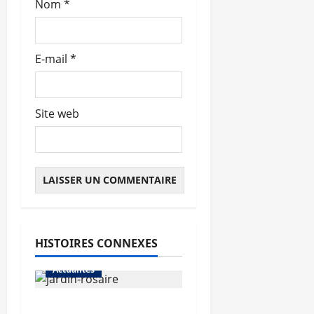
Nom
*
e
E-mail
*
Site web
HISTOIRES CONNEXES
Actualités
Le « secteur Jaricot »