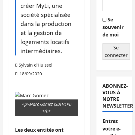
créer MyLi, une
société spécialisée
Se
dans la production
souvenir
et la gestion de
de moi
logements locatifs
Se
intermédiaires.
connecter
Sylvain d'Huissel
18/09/2020
ABONNEZ-
VOUS À
NOTRE
<p>Marc Gomez (SDH/LPI)
NEWSLETTER
</p>
Entrez
votre e-
Les deux entités ont