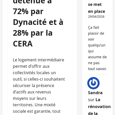
détenue à
se met
72% par
en place
29/04/2026
Dynacité et à
Ça fait
28% par la
plaisir de
voir
CERA
quelqu’un
qui
assume de
Le logement intermédiaire
ne pas
permet d’offrir aux
tout savoir.
collectivités locales un
outil, si celles-ci souhaitent
sécuriser la présence
d’actifs aux revenus
Sandra
moyens sur leurs
sur
La
territoires. Une mixité
rénovation
sociale est garantie, tout
de la