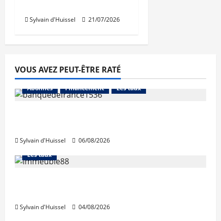
Rousse
Sylvain d'Huissel
21/07/2026
VOUS AVEZ PEUT-ÊTRE RATÉ
Abonnés
Financement
Les taux
La production de crédit retrouve ses
niveaux d’octobre
Sylvain d'Huissel
06/08/2026
Abonnés
Financement
L'avis des courtiers
Les taux
Les taux stables en août, après une
hausse en juillet
Sylvain d'Huissel
04/08/2026