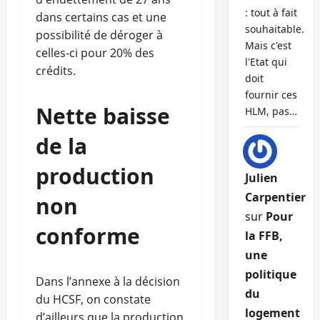
: tout à fait
dans certains cas et une
souhaitable.
possibilité de déroger à
Mais c'est
celles-ci pour 20% des
l'Etat qui
crédits.
doit
fournir ces
Nette baisse
HLM, pas…
de la
production
Julien
Carpentier
non
sur
Pour
conforme
la FFB,
une
politique
Dans l’annexe à la décision
du
du HCSF, on constate
logement
d’ailleurs que la production