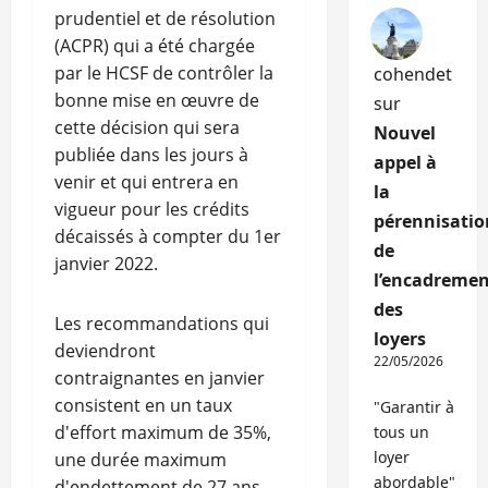
prudentiel et de résolution
(ACPR) qui a été chargée
par le HCSF de contrôler la
cohendet
bonne mise en œuvre de
sur
cette décision qui sera
Nouvel
publiée dans les jours à
appel à
venir et qui entrera en
la
vigueur pour les crédits
pérennisatio
décaissés à compter du 1er
de
janvier 2022.
l’encadremen
des
Les recommandations qui
loyers
deviendront
22/05/2026
contraignantes en janvier
consistent en un taux
"Garantir à
d'effort maximum de 35%,
tous un
loyer
une durée maximum
abordable"
d'endettement de 27 ans