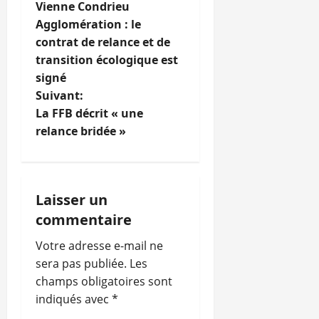
Vienne Condrieu
a
Agglomération : le
contrat de relance et de
v
transition écologique est
i
signé
Suivant:
g
La FFB décrit « une
relance bridée »
a
t
i
Laisser un
commentaire
o
Votre adresse e-mail ne
n
sera pas publiée.
Les
champs obligatoires sont
d
indiqués avec
*