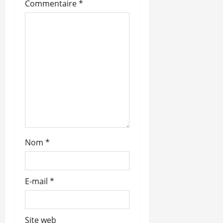
’
Commentaire
*
a
r
t
i
c
l
Nom
*
e
E-mail
*
Site web