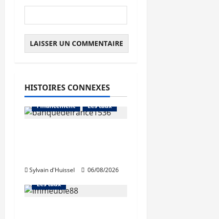
HISTOIRES CONNEXES
Abonnés
Financement
Les taux
La production de crédit
retrouve ses niveaux
Abonnés
d’octobre
Financement
Sylvain d'Huissel
06/08/2026
L'avis des courtiers
Les taux
Les taux stables en