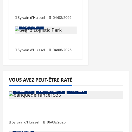
août, après une
hausse en juillet
Abonnés
Sylvain d'Huissel
04/08/2026
Immo d'entreprise
Logistique
Prologis acquiert Segro
Sylvain d'Huissel
04/08/2026
VOUS AVEZ PEUT-ÊTRE RATÉ
Abonnés
Financement
Les taux
La production de crédit retrouve ses
niveaux d’octobre
Sylvain d'Huissel
06/08/2026
Abonnés
Financement
L'avis des courtiers
Les taux