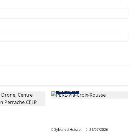
Actualités
Une nouvelle résidence en
 de rénovation
nue-propriété à la Croix-
 de Perrache
Rousse
e mardi
Sylvain d'Huissel
21/07/2026