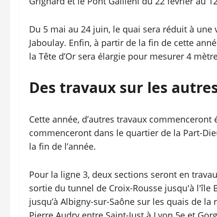
Grignard et le Pont Gallieni du 22 février au 1
Du 5 mai au 24 juin, le quai sera réduit à une v
Jaboulay. Enfin, à partir de la fin de cette anné
la Tête d’Or sera élargie pour mesurer 4 mètre
Des travaux sur les autres
Cette année, d’autres travaux commenceront ég
commenceront dans le quartier de la Part-Die
la fin de l’année.
Pour la ligne 3, deux sections seront en travau
sortie du tunnel de Croix-Rousse jusqu'à l'île
jusqu’à Albigny-sur-Saône sur les quais de la ri
Pierre Audry entre Saint-Just à Lyon 5e et Gor