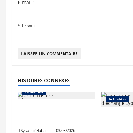
E-mail
*
i
c
Site web
l
e
HISTOIRES CONNEXES
Actualités
Actualités
Le « secteur Jaricot » du
Jardin du Rosaire rouvre au
Les travaux
public
des trémies
débutent c
Sylvain d'Huissel
03/08/2026