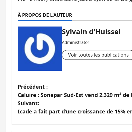
À PROPOS DE L'AUTEUR
Sylvain d'Huissel
Administrator
Voir toutes les publications
N
Précédent :
Caluire : Sonepar Sud-Est vend 2.329 m² de 
a
Suivant:
v
Icade a fait part d’une croissance de 15% e
i