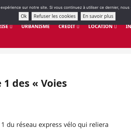
 expérience sur notre site. Si vous continuez à utiliser ce dernier, nous
Ok
Refuser les cookies
En savoir plus
ISE
URBANISME
CRÉDIT
LOCATION
I
e 1 des « Voies
e 1 du réseau express vélo qui reliera