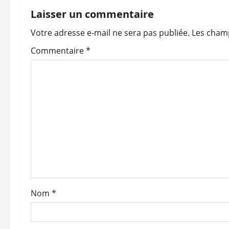
g
Laisser un commentaire
a
Votre adresse e-mail ne sera pas publiée.
Les champ
t
Commentaire
*
i
o
n
d
’
a
Nom
*
r
t