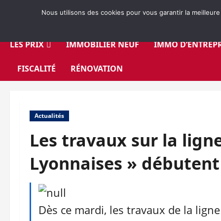
Aller
Nous utilisons des cookies pour vous garantir la meilleure
au
contenu
LES PRIX
IMMOBILIER NEUF
IMMO D’ENTREPR
FISCALITÉ
RÉNOVATION
Actualités
Les travaux sur la lign
Lyonnaises » débutent
Dès ce mardi, les travaux de la lign