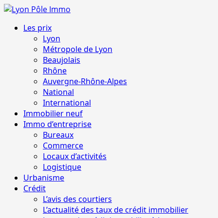
Aller
au
Menu
Les prix
contenu
principal
Lyon
Métropole de Lyon
Beaujolais
Rhône
Auvergne-Rhône-Alpes
National
International
Immobilier neuf
Immo d’entreprise
Bureaux
Commerce
Locaux d’activités
Logistique
Urbanisme
Crédit
L’avis des courtiers
L’actualité des taux de crédit immobilier