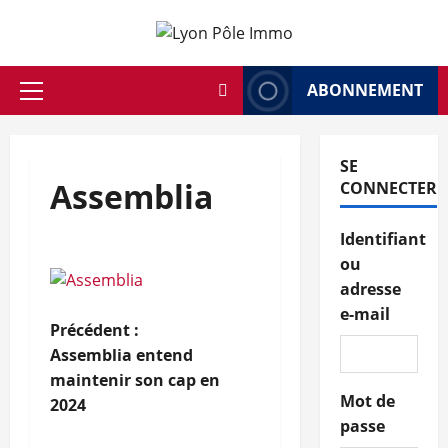
Aller
au
contenu
ABONNEMENT
Menu
principal
SE
Assemblia
CONNECTER
Identifiant
ou
adresse
e-mail
N
Précédent :
Assemblia entend
a
maintenir son cap en
Mot de
2024
v
passe