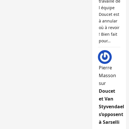
travaille de
l équipe
Doucet est
à annular
où à revoir
! Bien fait
pour…
Pierre
Masson
sur
Doucet
et Van
Styvendael
s’opposent
à Sarselli