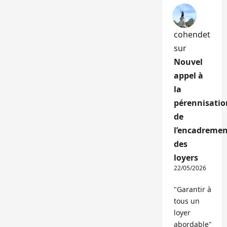
cohendet
sur
Nouvel
appel à
la
pérennisatio
de
l’encadremen
des
loyers
22/05/2026
"Garantir à
tous un
loyer
abordable"