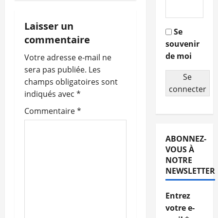
i
g
Laisser un
Se
commentaire
souvenir
a
de moi
Votre adresse e-mail ne
t
sera pas publiée.
Les
Se
champs obligatoires sont
i
connecter
indiqués avec
*
o
Commentaire
*
n
ABONNEZ-
d
VOUS À
NOTRE
’
NEWSLETTER
a
Entrez
r
votre e-