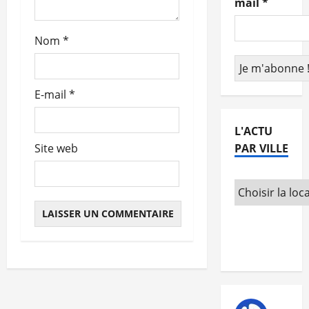
mail
*
t
Nom
*
i
c
E-mail
*
l
e
L'ACTU
PAR VILLE
Site web