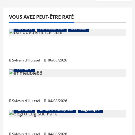
VOUS AVEZ PEUT-ÊTRE RATÉ
Abonnés
Financement
Les taux
La production de crédit retrouve ses
niveaux d’octobre
Sylvain d'Huissel
06/08/2026
Abonnés
Financement
L'avis des courtiers
Les taux
Les taux stables en août, après une
hausse en juillet
Sylvain d'Huissel
04/08/2026
Abonnés
Immo d'entreprise
Logistique
Prologis acquiert Segro
Sylvain d'Huissel
04/08/2026