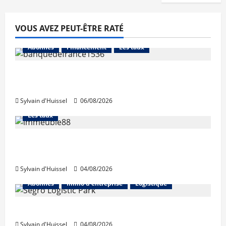
VOUS AVEZ PEUT-ÊTRE RATÉ
Abonnés
Financement
Les taux
La production de crédit retrouve ses
niveaux d’octobre
Sylvain d'Huissel
06/08/2026
Abonnés
Financement
L'avis des courtiers
Les taux
Les taux stables en août, après une
hausse en juillet
Sylvain d'Huissel
04/08/2026
Abonnés
Immo d'entreprise
Logistique
Prologis acquiert Segro
Sylvain d'Huissel
04/08/2026