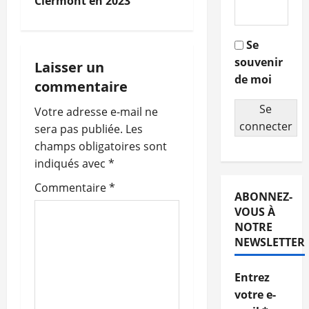
Clermont en 2023
v
i
Se
souvenir
g
Laisser un
de moi
commentaire
a
Se
Votre adresse e-mail ne
t
connecter
sera pas publiée.
Les
champs obligatoires sont
i
indiqués avec
*
o
Commentaire
*
ABONNEZ-
n
VOUS À
NOTRE
d
NEWSLETTER
’
Entrez
votre e-
a