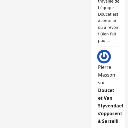
travaille de
l équipe
Doucet est
à annular
où à revoir
! Bien fait
pour…
Pierre
Masson
sur
Doucet
et Van
Styvendael
s’opposent
à Sarselli