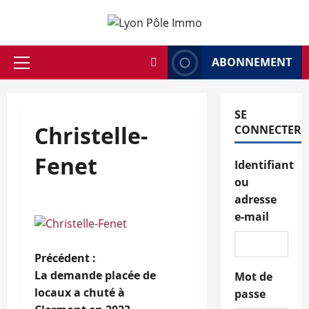
Aller
au
contenu
ABONNEMENT
Menu
principal
SE
Christelle-
CONNECTER
Fenet
Identifiant
ou
adresse
e-mail
N
Précédent :
La demande placée de
Mot de
a
locaux a chuté à
passe