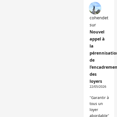
cohendet
sur
Nouvel
appel à
la
pérennisatio
de
l’encadremen
des
loyers
22/05/2026
"Garantir à
tous un
loyer
abordable"