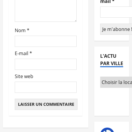
mail
*
r
t
Nom
*
i
c
E-mail
*
L'ACTU
l
PAR VILLE
e
Site web