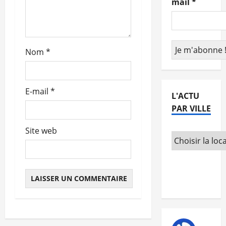
mail
*
r
t
Nom
*
i
c
E-mail
*
L'ACTU
l
PAR VILLE
e
Site web