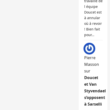
travaille de
l équipe
Doucet est
à annular
où à revoir
! Bien fait
pour…
Pierre
Masson
sur
Doucet
et Van
Styvendael
s’opposent
à Sarselli