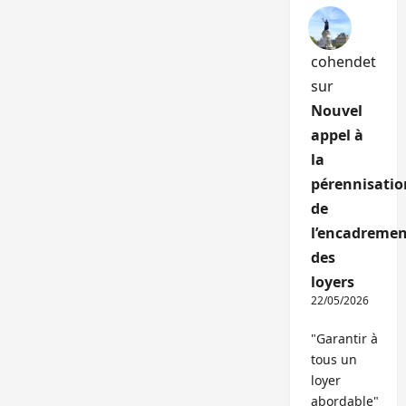
cohendet
sur
Nouvel
appel à
la
pérennisatio
de
l’encadremen
des
loyers
22/05/2026
"Garantir à
tous un
loyer
abordable"