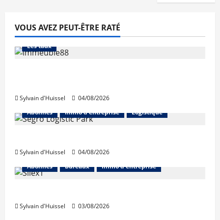
VOUS AVEZ PEUT-ÊTRE RATÉ
Abonnés
Financement
L'avis des courtiers
Les taux
Les taux stables en août, après une
hausse en juillet
Sylvain d'Huissel
04/08/2026
Abonnés
Immo d'entreprise
Logistique
Prologis acquiert Segro
Sylvain d'Huissel
04/08/2026
Abonnés
Bureaux
Immo d'entreprise
IWG acquiert Wojo
Sylvain d'Huissel
03/08/2026