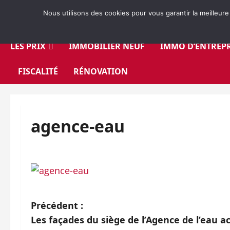
Aller
Nous utilisons des cookies pour vous garantir la meilleure
au
contenu
LES PRIX
IMMOBILIER NEUF
IMMO D’ENTREPR
FISCALITÉ
RÉNOVATION
agence-eau
N
Précédent :
Les façades du siège de l’Agence de l’eau a
a