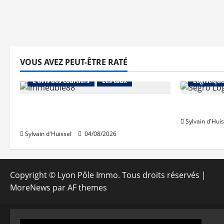
VOUS AVEZ PEUT-ÊTRE RATÉ
Abonnés
Financement
Abonnés
L'avis des courtiers
Les taux
Logistiqu
Les taux stables en août, après
Prologis 
une hausse en juillet
Sylvain d'Huis
Sylvain d'Huissel
04/08/2026
Copyright © Lyon Pôle Immo. Tous droits réservés
|
MoreNews
par AF themes