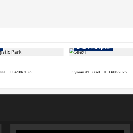
Immo d'entreprise
Abonnés
Bureaux
e
Immo d'entreprise
acquiert Segro
IWG acquiert Wojo
sel
04/08/2026
Sylvain d'Huissel
03/08/2026