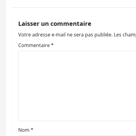
v
i
Laisser un commentaire
Votre adresse e-mail ne sera pas publiée.
Les champ
g
Commentaire
*
a
t
i
o
n
d
’
Nom
*