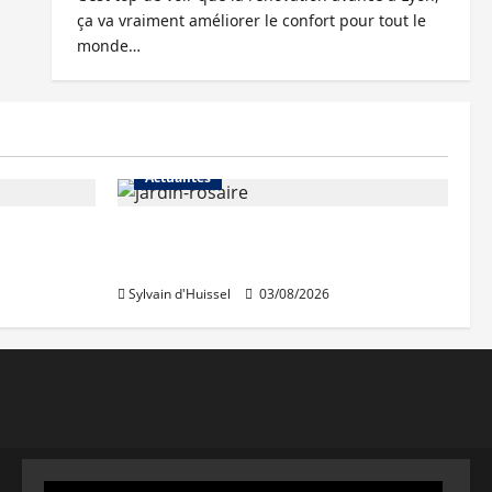
ça va vraiment améliorer le confort pour tout le
monde…
Actualités
Le « secteur Jaricot » du Jardin
du Rosaire rouvre au public
Sylvain d'Huissel
03/08/2026