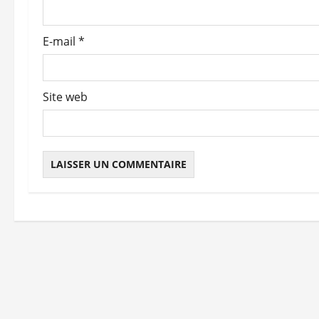
a
r
E-mail
*
t
i
Site web
c
l
e