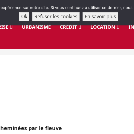
 expérience sur notre site. Si vous continuez à utiliser ce dernier, nous
Ok
Refuser les cookies
En savoir plus
ISE
URBANISME
CRÉDIT
LOCATION
I
cheminées par le fleuve