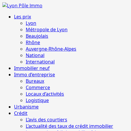
Aller
au
Menu
Les prix
contenu
principal
Lyon
Métropole de Lyon
Beaujolais
Rhône
Auvergne-Rhône-Alpes
National
International
Immobilier neuf
Immo d’entreprise
Bureaux
Commerce
Locaux d’activités
Logistique
Urbanisme
Crédit
L’avis des courtiers
L’actualité des taux de crédit immobilier