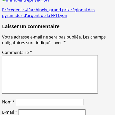
Navigation
Précédent :
«L’archipel», grand prix régional des
pyramides d’argent de la FPI Lyon
d’article
Laisser un commentaire
Votre adresse e-mail ne sera pas publiée.
Les champs
obligatoires sont indiqués avec
*
Commentaire
*
Nom
*
E-mail
*