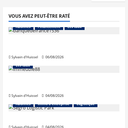
VOUS AVEZ PEUT-ÊTRE RATÉ
Abonnés
Financement
Les taux
La production de crédit retrouve ses
niveaux d’octobre
Sylvain d'Huissel
06/08/2026
Abonnés
Financement
L'avis des courtiers
Les taux
Les taux stables en août, après une
hausse en juillet
Sylvain d'Huissel
04/08/2026
Abonnés
Immo d'entreprise
Logistique
Prologis acquiert Segro
Sylvain d'Huissel
04/08/2026