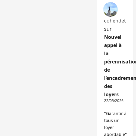
cohendet
sur
Nouvel
appel à
la
pérennisatio
de
l’encadremen
des
loyers
22/05/2026
"Garantir à
tous un
loyer
abordable"