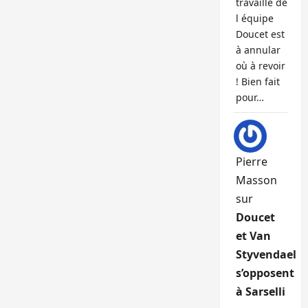
travaille de
l équipe
Doucet est
à annular
où à revoir
! Bien fait
pour…
Pierre
Masson
sur
Doucet
et Van
Styvendael
s’opposent
à Sarselli