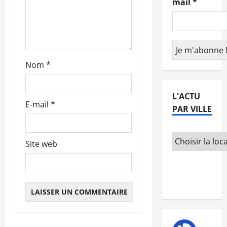
mail
*
r
t
i
Nom
*
c
L'ACTU
l
E-mail
*
PAR VILLE
e
Site web