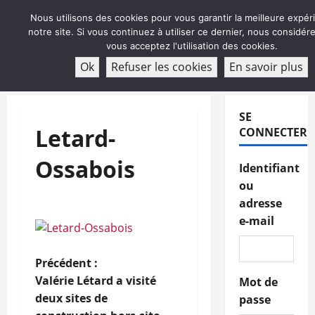
Aller
Nous utilisons des cookies pour vous garantir la meilleure expér
au
notre site. Si vous continuez à utiliser ce dernier, nous considé
contenu
vous acceptez l'utilisation des cookies.
ABONNEMENT
Ok
Refuser les cookies
En savoir plus
Menu
principal
SE
Letard-
CONNECTER
Ossabois
Identifiant
ou
adresse
e-mail
N
Précédent :
Valérie Létard a visité
Mot de
a
deux sites de
passe