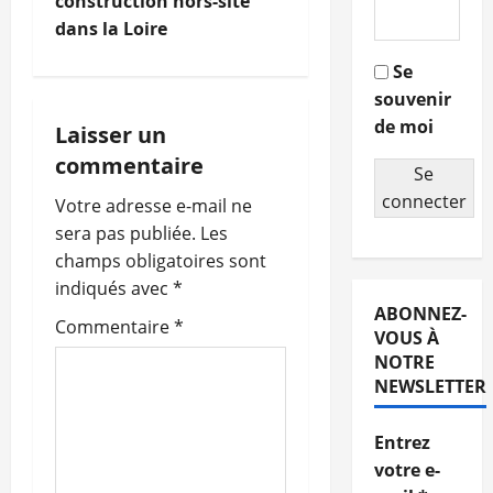
construction hors-site
v
dans la Loire
i
Se
souvenir
g
de moi
Laisser un
a
commentaire
Se
t
connecter
Votre adresse e-mail ne
sera pas publiée.
Les
i
champs obligatoires sont
o
indiqués avec
*
ABONNEZ-
Commentaire
*
n
VOUS À
NOTRE
d
NEWSLETTER
’
Entrez
votre e-
a