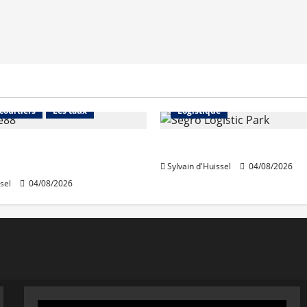
Financement
Abonnés
Immo d'entreprise
 courtiers
Les taux
Logistique
stables en août, après
Prologis acquiert Segro
e en juillet
Sylvain d'Huissel
04/08/2026
sel
04/08/2026