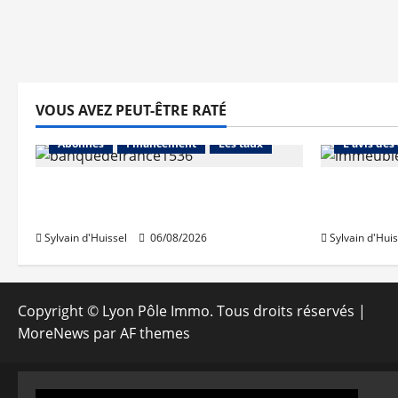
VOUS AVEZ PEUT-ÊTRE RATÉ
Abonnés
Abonnés
Financement
Les taux
L'avis des
La production de crédit retrouve
Les taux 
ses niveaux d’octobre
une hauss
Sylvain d'Huissel
06/08/2026
Sylvain d'Huis
Copyright © Lyon Pôle Immo. Tous droits réservés
|
MoreNews
par AF themes