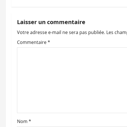
v
i
Laisser un commentaire
Votre adresse e-mail ne sera pas publiée.
Les champ
g
Commentaire
*
a
t
i
o
n
d
’
Nom
*