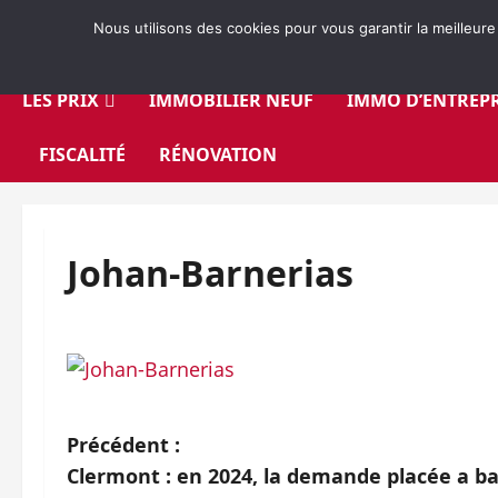
Aller
Nous utilisons des cookies pour vous garantir la meilleure
au
contenu
LES PRIX
IMMOBILIER NEUF
IMMO D’ENTREPR
FISCALITÉ
RÉNOVATION
Johan-Barnerias
N
Précédent :
Clermont : en 2024, la demande placée a b
a