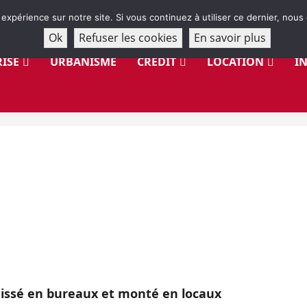
 expérience sur notre site. Si vous continuez à utiliser ce dernier, nous
Ok
Refuser les cookies
En savoir plus
ISE
URBANISME
CRÉDIT
LOCATION
I
aissé en bureaux et monté en locaux