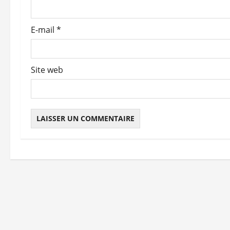
a
r
E-mail
*
t
i
Site web
c
l
e