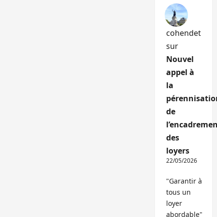
cohendet
sur
Nouvel
appel à
la
pérennisatio
de
l’encadremen
des
loyers
22/05/2026
"Garantir à
tous un
loyer
abordable"