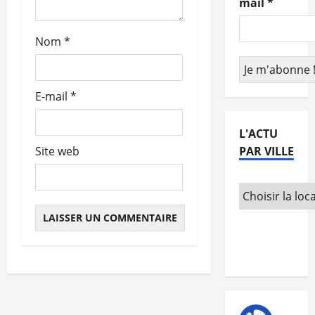
mail
*
t
Nom
*
i
c
E-mail
*
l
e
L'ACTU
PAR VILLE
Site web