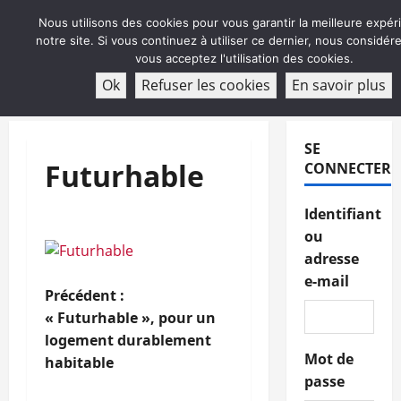
Aller
Nous utilisons des cookies pour vous garantir la meilleure expér
au
notre site. Si vous continuez à utiliser ce dernier, nous considé
contenu
vous acceptez l'utilisation des cookies.
ABONNEMENT
Ok
Refuser les cookies
En savoir plus
Menu
principal
SE
Futurhable
CONNECTER
Identifiant
ou
adresse
e-mail
N
Précédent :
« Futurhable », pour un
a
logement durablement
Mot de
habitable
v
passe