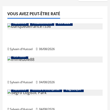
VOUS AVEZ PEUT-ÊTRE RATÉ
Abonnés
Financement
Les taux
La production de crédit retrouve ses
niveaux d’octobre
Sylvain d'Huissel
06/08/2026
Abonnés
Financement
L'avis des courtiers
Les taux
Les taux stables en août, après une
hausse en juillet
Sylvain d'Huissel
04/08/2026
Abonnés
Immo d'entreprise
Logistique
Prologis acquiert Segro
Sylvain d'Huissel
04/08/2026