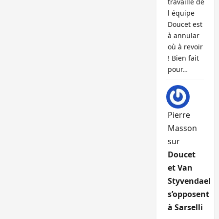
travaille de
l équipe
Doucet est
à annular
où à revoir
! Bien fait
pour…
Pierre
Masson
sur
Doucet
et Van
Styvendael
s’opposent
à Sarselli