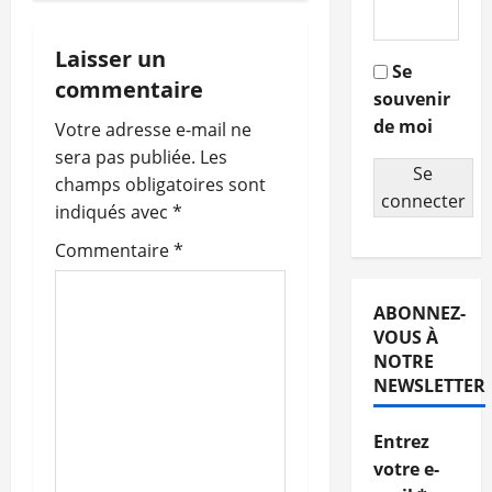
i
g
Laisser un
Se
commentaire
souvenir
a
de moi
Votre adresse e-mail ne
t
sera pas publiée.
Les
Se
champs obligatoires sont
i
connecter
indiqués avec
*
o
Commentaire
*
n
ABONNEZ-
d
VOUS À
NOTRE
’
NEWSLETTER
a
Entrez
r
votre e-