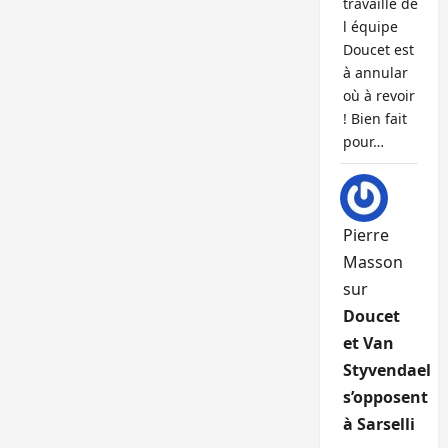
travaille de
l équipe
Doucet est
à annular
où à revoir
! Bien fait
pour…
Pierre
Masson
sur
Doucet
et Van
Styvendael
s’opposent
à Sarselli