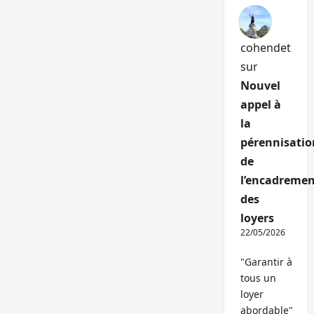
cohendet
sur
Nouvel
appel à
la
pérennisatio
de
l’encadremen
des
loyers
22/05/2026
"Garantir à
tous un
loyer
abordable"