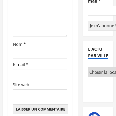
mail
*
’
a
r
t
Nom
*
i
L'ACTU
PAR VILLE
c
E-mail
*
l
e
Site web