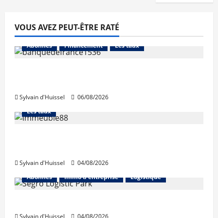
VOUS AVEZ PEUT-ÊTRE RATÉ
Abonnés
Financement
Les taux
La production de crédit retrouve ses
niveaux d’octobre
Sylvain d'Huissel
06/08/2026
Abonnés
Financement
L'avis des courtiers
Les taux
Les taux stables en août, après une
hausse en juillet
Sylvain d'Huissel
04/08/2026
Abonnés
Immo d'entreprise
Logistique
Prologis acquiert Segro
Sylvain d'Huissel
04/08/2026