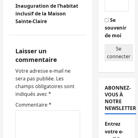
N
Inauguration de l’habitat
a
inclusif de la Maison
Se
Sainte-Claire
v
souvenir
de moi
i
Se
g
Laisser un
connecter
commentaire
a
Votre adresse e-mail ne
t
sera pas publiée.
Les
champs obligatoires sont
ABONNEZ-
i
indiqués avec
*
VOUS À
o
NOTRE
Commentaire
*
NEWSLETTER
n
Entrez
d
votre e-