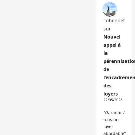
cohendet
sur
Nouvel
appel à
la
pérennisatio
de
l’encadremen
des
loyers
22/05/2026
"Garantir à
tous un
loyer
abordable"