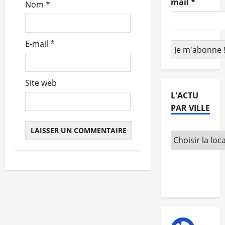
mail
*
Nom
*
t
i
E-mail
*
c
l
Site web
e
L'ACTU
PAR VILLE