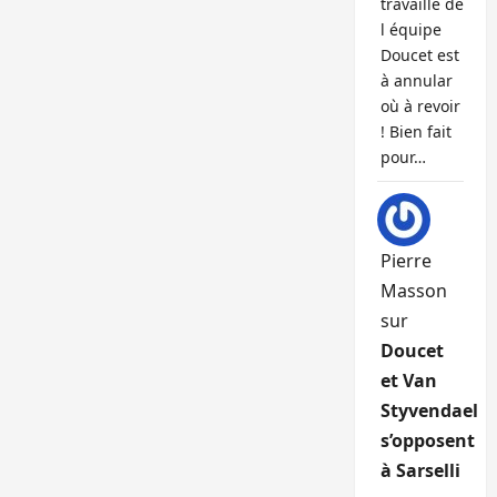
travaille de
l équipe
Doucet est
à annular
où à revoir
! Bien fait
pour…
Pierre
Masson
sur
Doucet
et Van
Styvendael
s’opposent
à Sarselli