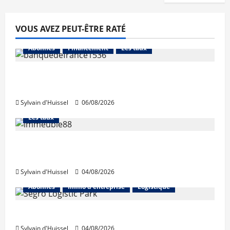
VOUS AVEZ PEUT-ÊTRE RATÉ
Abonnés
Financement
Les taux
La production de crédit retrouve ses
niveaux d’octobre
Sylvain d'Huissel
06/08/2026
Abonnés
Financement
L'avis des courtiers
Les taux
Les taux stables en août, après une
hausse en juillet
Sylvain d'Huissel
04/08/2026
Abonnés
Immo d'entreprise
Logistique
Prologis acquiert Segro
Sylvain d'Huissel
04/08/2026