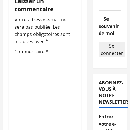
Laisser un
i
commentaire
g
Se
Votre adresse e-mail ne
souvenir
a
sera pas publiée.
Les
de moi
champs obligatoires sont
t
indiqués avec
*
Se
i
Commentaire
*
connecter
o
n
ABONNEZ-
d
VOUS À
NOTRE
’
NEWSLETTER
a
Entrez
r
votre e-