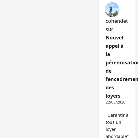
cohendet
sur
Nouvel
appel à
la
pérennisatio
de
l’encadremen
des
loyers
22/05/2026
"Garantir à
tous un
loyer
abordable"