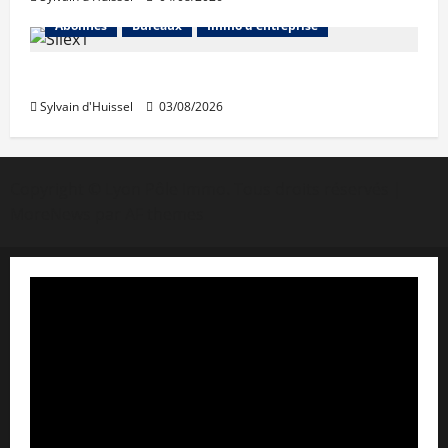
Abonnés
Bureaux
Immo d'entreprise
IWG acquiert Wojo
Sylvain d'Huissel
03/08/2026
Copyright © Lyon Pôle Immo. Tous droits réservés
|
MoreNews
par AF themes