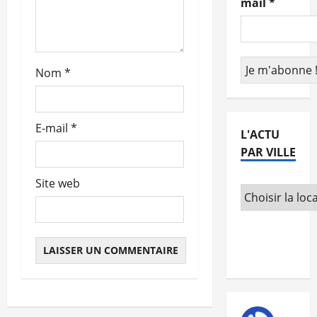
mail
*
r
t
Nom
*
i
c
E-mail
*
L'ACTU
l
PAR VILLE
e
Site web