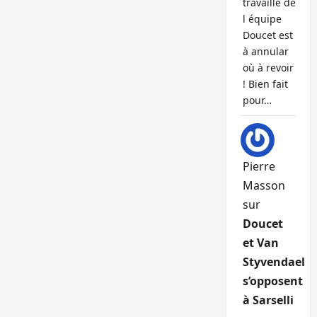
travaille de
l équipe
Doucet est
à annular
où à revoir
! Bien fait
pour…
Pierre
Masson
sur
Doucet
et Van
Styvendael
s’opposent
à Sarselli