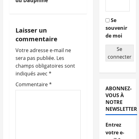
du Dauphiné
v
i
Se
souvenir
g
Laisser un
de moi
commentaire
a
Se
Votre adresse e-mail ne
t
connecter
sera pas publiée.
Les
champs obligatoires sont
i
indiqués avec
*
o
Commentaire
*
ABONNEZ-
n
VOUS À
NOTRE
d
NEWSLETTER
’
Entrez
votre e-
a