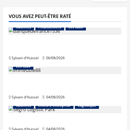
VOUS AVEZ PEUT-ÊTRE RATÉ
Abonnés
Financement
Les taux
La production de crédit retrouve ses
niveaux d’octobre
Sylvain d'Huissel
06/08/2026
Abonnés
Financement
L'avis des courtiers
Les taux
Les taux stables en août, après une
hausse en juillet
Sylvain d'Huissel
04/08/2026
Abonnés
Immo d'entreprise
Logistique
Prologis acquiert Segro
Sylvain d'Huissel
04/08/2026