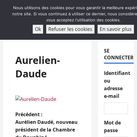
Aller
Nous utilisons des cookies pour vous garantir la meilleure expér
au
notre site. Si vous continuez à utiliser ce dernier, nous considé
contenu
vous acceptez l'utilisation des cookies.
ABONNEMENT
Ok
Refuser les cookies
En savoir plus
Menu
principal
SE
Aurelien-
CONNECTER
Daude
Identifiant
ou
adresse
e-mail
N
Précédent :
Aurélien Daudé, nouveau
Mot de
a
président de la Chambre
passe