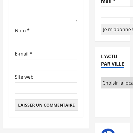
mail
*
r
t
Nom
*
i
c
E-mail
*
L'ACTU
l
PAR VILLE
e
Site web