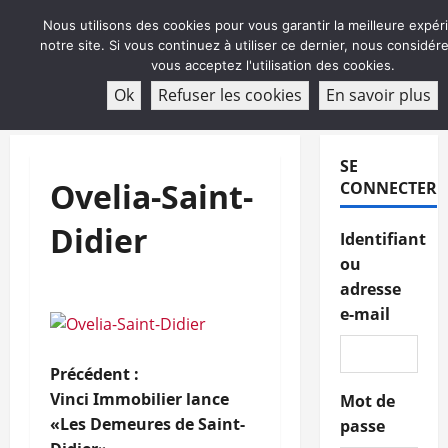
Aller
Nous utilisons des cookies pour vous garantir la meilleure expér
au
notre site. Si vous continuez à utiliser ce dernier, nous considé
contenu
vous acceptez l'utilisation des cookies.
ABONNEMENT
Ok
Refuser les cookies
En savoir plus
Menu
principal
SE
Ovelia-Saint-
CONNECTER
Didier
Identifiant
ou
adresse
e-mail
N
Précédent :
Vinci Immobilier lance
Mot de
a
«Les Demeures de Saint-
passe