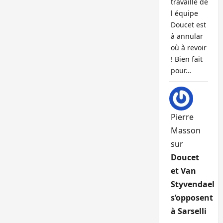
travaille de
l équipe
Doucet est
à annular
où à revoir
! Bien fait
pour…
Pierre
Masson
sur
Doucet
et Van
Styvendael
s’opposent
à Sarselli