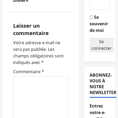
Didier»
v
i
Se
souvenir
g
Laisser un
de moi
commentaire
a
Se
Votre adresse e-mail ne
t
connecter
sera pas publiée.
Les
champs obligatoires sont
i
indiqués avec
*
o
Commentaire
*
ABONNEZ-
n
VOUS À
NOTRE
d
NEWSLETTER
’
Entrez
votre e-
a