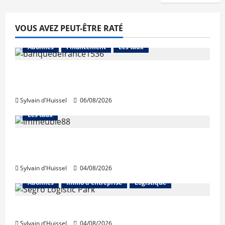
VOUS AVEZ PEUT-ÊTRE RATÉ
Abonnés
Financement
Les taux
La production de crédit retrouve ses
niveaux d’octobre
Sylvain d'Huissel
06/08/2026
Abonnés
Financement
L'avis des courtiers
Les taux
Les taux stables en août, après une
hausse en juillet
Sylvain d'Huissel
04/08/2026
Abonnés
Immo d'entreprise
Logistique
Prologis acquiert Segro
Sylvain d'Huissel
04/08/2026