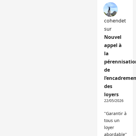
cohendet
sur
Nouvel
appel à
la
pérennisatio
de
l’encadremen
des
loyers
22/05/2026
"Garantir à
tous un
loyer
abordable"