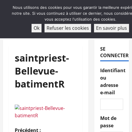
Aller
Nous utilisons des cookies pour vous garantir la meilleure expér
au
notre site. Si vous continuez à utiliser ce dernier, nous considé
contenu
vous acceptez l'utilisation des cookies.
ABONNEMENT
Ok
Refuser les cookies
En savoir plus
Menu
principal
SE
saintpriest-
CONNECTER
Bellevue-
Identifiant
ou
batimentR
adresse
e-mail
Mot de
passe
Précédent :