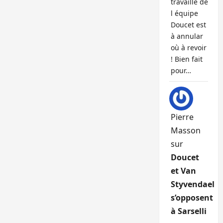
travaille de
l équipe
Doucet est
à annular
où à revoir
! Bien fait
pour…
Pierre
Masson
sur
Doucet
et Van
Styvendael
s’opposent
à Sarselli