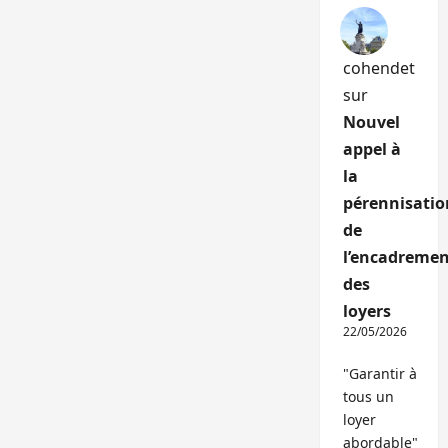
cohendet
sur
Nouvel
appel à
la
pérennisatio
de
l’encadremen
des
loyers
22/05/2026
"Garantir à
tous un
loyer
abordable"