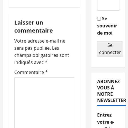
i
g
Se
Laisser un
souvenir
a
commentaire
de moi
t
Votre adresse e-mail ne
Se
sera pas publiée.
Les
i
connecter
champs obligatoires sont
o
indiqués avec
*
Commentaire
*
n
ABONNEZ-
d
VOUS À
NOTRE
’
NEWSLETTER
a
Entrez
r
votre e-