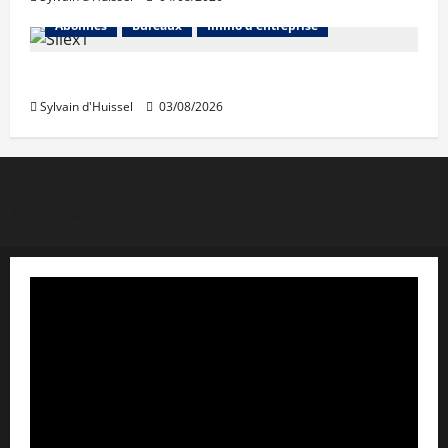
Abonnés
Bureaux
Immo d'entreprise
IWG acquiert Wojo
Sylvain d'Huissel
03/08/2026
Copyright © Lyon Pôle Immo. Tous droits réservés
|
MoreNews
par AF themes