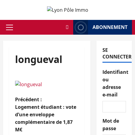
Aller
au
contenu
ABONNEMENT
Menu
principal
SE
longueval
CONNECTER
Identifiant
ou
adresse
e-mail
N
Précédent :
Logement étudiant : vote
a
d’une enveloppe
Mot de
complémentaire de 1,87
v
passe
M€