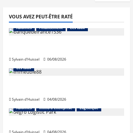
VOUS AVEZ PEUT-ÊTRE RATÉ
Abonnés
Financement
Les taux
La production de crédit retrouve ses
niveaux d’octobre
Sylvain d'Huissel
06/08/2026
Abonnés
Financement
L'avis des courtiers
Les taux
Les taux stables en août, après une
hausse en juillet
Sylvain d'Huissel
04/08/2026
Abonnés
Immo d'entreprise
Logistique
Prologis acquiert Segro
Sylvain d'Huissel
04/08/2026