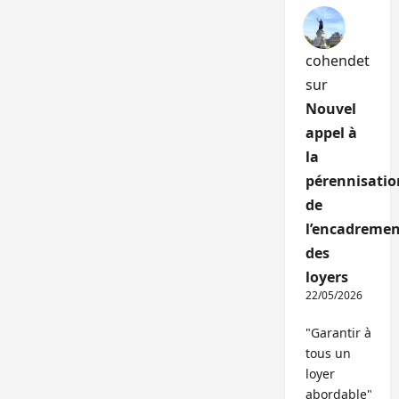
cohendet
sur
Nouvel
appel à
la
pérennisatio
de
l’encadremen
des
loyers
22/05/2026
"Garantir à
tous un
loyer
abordable"