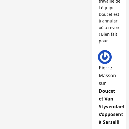
travaille de
l équipe
Doucet est
à annular
où à revoir
! Bien fait
pour…
Pierre
Masson
sur
Doucet
et Van
Styvendael
s’opposent
à Sarselli