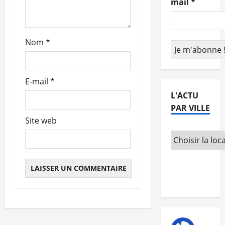
mail
*
t
i
Nom
*
c
l
E-mail
*
e
L'ACTU
PAR VILLE
Site web